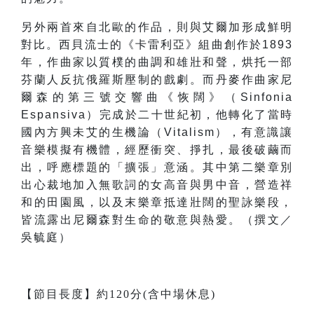
另外兩首來自北歐的作品，則與艾爾加形成鮮明
對比。西貝流士的《卡雷利亞》組曲創作於1893
年，作曲家以質樸的曲調和雄壯和聲，烘托一部
芬蘭人反抗俄羅斯壓制的戲劇。而丹麥作曲家尼
爾森的第三號交響曲《恢闊》（Sinfonia
Espansiva）完成於二十世紀初，他轉化了當時
國內方興未艾的生機論（Vitalism），有意識讓
音樂模擬有機體，經歷衝突、掙扎，最後破繭而
出，呼應標題的「擴張」意涵。其中第二樂章別
出心裁地加入無歌詞的女高音與男中音，營造祥
和的田園風，以及末樂章抵達壯闊的聖詠樂段，
皆流露出尼爾森對生命的敬意與熱愛。（撰文／
吳毓庭）
【節目長度】約120分(含中場休息)