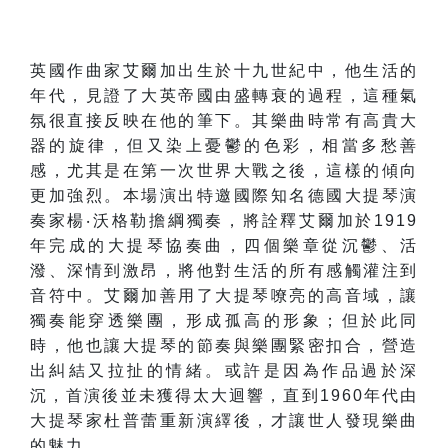
英國作曲家艾爾加出生於十九世紀中，他生活的
年代，見證了大英帝國由盛轉衰的過程，這種氣
氛很直接反映在他的筆下。其樂曲時常有高貴大
器的旋律，但又染上憂鬱的色彩，相當多愁善
感，尤其是在第一次世界大戰之後，這樣的傾向
更加強烈。本場演出特邀國際知名德國大提琴演
奏家楊‧沃格勒擔綱獨奏，將詮釋艾爾加於1919
年完成的大提琴協奏曲，四個樂章從沉鬱、活
潑、深情到激昂，將他對生活的所有感觸灌注到
音符中。艾爾加善用了大提琴嘹亮的高音域，讓
獨奏能穿透樂團，形成孤高的形象；但於此同
時，他也讓大提琴的節奏與樂團緊密扣合，營造
出糾結又拉扯的情緒。或許是因為作品過於深
沉，首演後並未獲得太大迴響，直到1960年代由
大提琴家杜普蕾重新演繹後，才讓世人發現樂曲
的魅力。