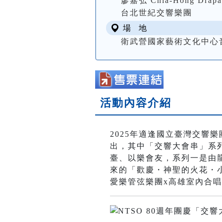
廖嘉弘 Chia-Hong Drapa
台北世紀交響樂團
場 地
衛武營國家藝術文化中心音樂廳
活動內容介紹
2025年適逢國立臺灣交響
出，其中「交響大會串」系
臺、以樂會友，系列一是由
來的「歡慶・神聖的火花・
愛樂管弦樂團x高雄室內合唱