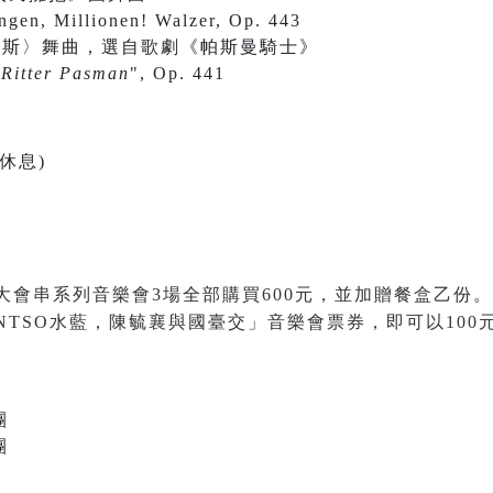
ngen, Millionen! Walzer, Op. 443
達斯〉舞曲，選自歌劇《帕斯曼騎士》
"
Ritter Pasman
", Op. 441
休息)
大會串系列音樂會3場全部購買600元，並加贈餐盒乙份
。
NTSO水藍，陳毓襄與國臺交」音樂會票券，即可以10
團
團