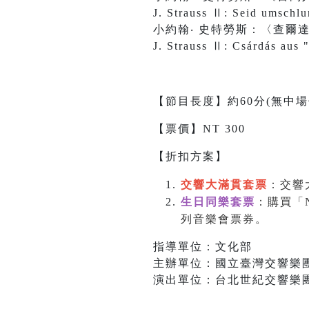
J. Strauss Ⅱ: Seid umschlu
小約翰‧ 史特勞斯：〈查爾
J. Strauss Ⅱ: Csárdás aus 
【節目長度】約60分(無中場
【票價】NT 300
【折扣方案】
交響大滿貫套票
：交響
生日同樂套票
：購買「
列音樂會票券。
指導單位：文化部
主辦單位：國立臺灣交響樂
演出單位：台北世紀交響樂