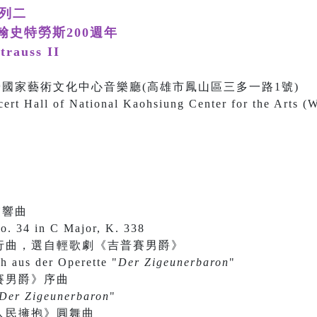
系列二
史特勞斯200週年
trauss II
00 衛武營國家藝術文化中心音樂廳(高雄市鳳山區三多一路1號)
ert Hall of National Kaohsiung Center for the Arts (
交響曲
. 34 in C Major, K. 338
行曲，選自輕歌劇《吉普賽男爵》
h aus der Operette "
Der Zigeunerbaron
"
賽男爵》序曲
Der Zigeunerbaron
"
人民擁抱》圓舞曲