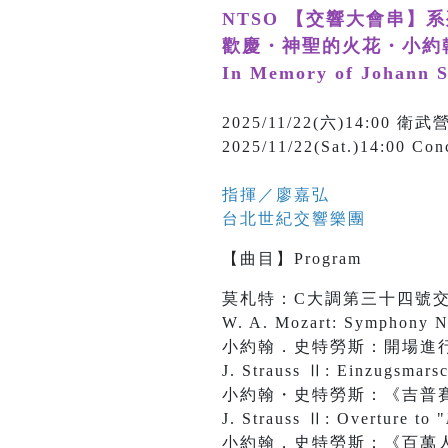
NTSO 【交響大會串】
歡慶・神聖的火花・小約翰
In Memory of Johann S
2025/11/22(六)14:
2025/11/22(Sat.)14:00 Conc
指揮／
廖嘉弘
台北世紀交響樂團
【
曲目
】
Program
莫札特：C大調第三十四號
W. A. Mozart: Symphony No
小約翰．史特勞斯：開場進
J. Strauss Ⅱ: Einzugsmarsc
小約翰・史特勞斯：《吉普
J. Strauss Ⅱ: Overture to "
小約翰．史特勞斯：《百萬