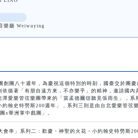
l LIAO
 Weiwuying
樂團創團八十週年，為慶祝這個特別的時刻，國臺交於團
列依循著「有朋自遠方來，不亦樂乎」的精神，邀請國內
龍潭愛樂管弦樂團帶來的「當孟德爾頌聽見張雨生」，系
小約翰史特勞斯200週年」，系列三則是由台北愛樂管弦
團x華洲掌中戲團」。