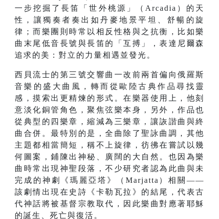
一步挖掘了長笛「世外桃源」（Arcadia）的天
性，讓獨奏者奏出如丹麥地景平坦、舒暢的旋
律；而樂團則時常以相反性格與之抗衡，比如樂
曲末尾低音長號與長笛的「互搏」，表達尼爾森
追求的美：對立的力量相遇並發光。
西貝流士的第三號交響曲一改前兩首偏向俄羅斯
音樂的盛大曲風，轉而從歐陸古典作品尋找靈
感，摸索出更精煉的形式。在樂器使用上，他刻
意淡化銅管角色，聚焦弦樂本身，另外，作品也
從典型的四樂章，縮減為三樂章，讓詼諧曲與終
曲合併。最特別的是，全曲除了聖詠曲調，其他
主題都相當簡短，稱不上旋律，彷彿在嘗試以幾
何圖案，鋪陳出神秘、廣闊的大自然。也因為樂
曲時常出現神聖段落，不少研究者認為此曲與未
完成的神劇《瑪麗亞塔》（Marjatta）相關——
該劇情出現在史詩《卡勒瓦拉》的結尾，代表古
代神話將被基督宗教取代，因此樂曲對應著耶穌
的誕生、死亡與復活。