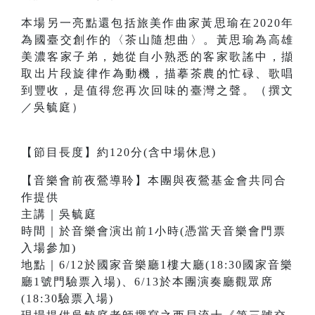
本場另一亮點還包括旅美作曲家黃思瑜在2020年
為國臺交創作的〈茶山隨想曲〉。黃思瑜為高雄
美濃客家子弟，她從自小熟悉的客家歌謠中，擷
取出片段旋律作為動機，描摹茶農的忙碌、歌唱
到豐收，是值得您再次回味的臺灣之聲。（撰文
／吳毓庭）
【節目長度】約120分(含中場休息)
【音樂會前夜鶯導聆】本團與夜鶯基金會共同合
作提供
主講｜吳毓庭
時間｜於音樂會演出前1小時(憑當天音樂會門票
入場參加)
地點｜6/12於國家音樂廳1樓大廳(18:30國家音樂
廳1號門驗票入場)、6/13於本團演奏廳觀眾席
(18:30驗票入場)