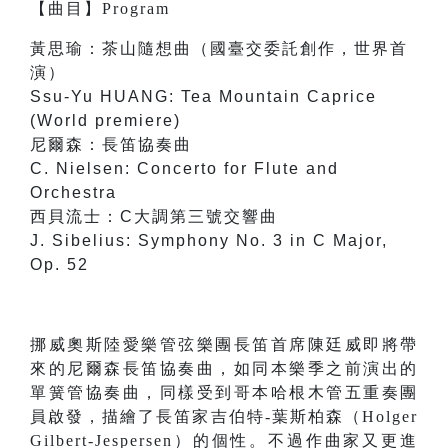
【
曲目
】
Program
黃思瑜：茶山隨想曲（國臺交委託創作，世界首
演）
Ssu-Yu HUANG: Tea Mountain Caprice
(World premiere)
尼爾森：長笛協奏曲
C. Nielsen: Concerto for Flute and
Orchestra
西貝流士：C大調第三號交響曲
J. Sibelius: Symphony No. 3 in C Major,
Op. 52
挪威奧斯陸愛樂管弦樂團長笛首席陳廷威即將帶
來的尼爾森長笛協奏曲，如同本樂季之前演出的
單簧管協奏曲，同樣受到哥本哈根木管五重奏團
員啟發，描繪了長笛家吉伯特-葉斯柏森（Holger
Gilbert-Jespersen）的個性。不過作曲家又更進