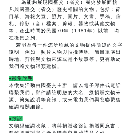
為能夠展現國臺交（省交）團史發展面貌，
凡與國臺交（省交）歷史相關的文物，包括：節
目單、海報文宣、照片、圖片、文書、手稿、信
札、錄影（音）檔案、剪報、器物或其他文物
等，產生時間於民國
70
年（
1981
年）以前，均
在徵集之列。
若能為每一件您所珍藏的文物提供簡短的文字
說明，例如：照片人物與拍攝時地、節目單演出
時地、剪報與文物來源或是小故事等，更有助於
我們將文物歸類建檔。
♦徵集說明
本徵集活動由國臺交主辦，
請以電子郵件或電話
聯繫我們，郵件請註明您的大名、擬捐贈文物來
源、簡短說明等資訊，或來電由我們與您聯繫後
確認相關細節。
♦致謝
文物經確認收藏，將與捐贈者簽訂捐贈同意書，
並致贈感謝狀乙紙及國臺交典藏禮品乙份。