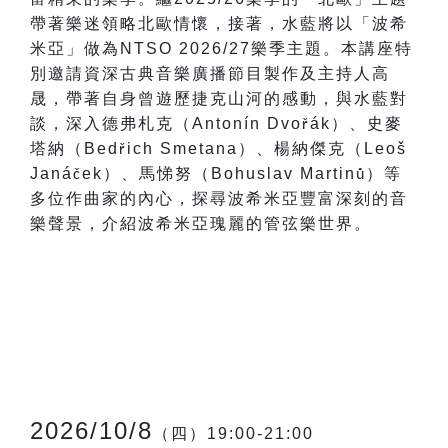
帶著樂迷領略北歐情懷，接著，水藍將以「波希
米亞」做為NTSO 2026/27樂季主題。本講座特
別邀請資深古典音樂廣播節目製作及主持人高
晟，帶著自身曾遊歷捷克山河的感動，與水藍對
談，深入德弗札克（Antonín Dvo
á
k
）、史麥
ř
塔納（Bed
ich Smetana
）、楊納傑克（Leoš
ř
Janá
ek
）、馬悌努（Bohuslav Martin
）等
č
ů
多位作曲家的內心，探尋波希米亞豐富深刻的音
樂聲景，介紹波希米亞瑰麗的管弦樂世界。
2026/10/8
（四）19:00-21:00