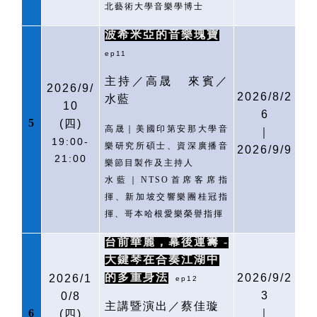
北藝術大學音樂學博士
波希米亞的音樂瑰寶
ep11
主持／高晟
來賓／
2026/9/
2026/8/2
水藍
10
6
5
(
四)
高晟｜美國印第安那大學音
｜
19:00-
樂研究所碩士、資深廣播音
2026/9/9
21:00
樂節目製作及主持人
水藍｜
NTSO
首席客席指
揮、新加坡交響樂團桂冠指
揮、哥本哈根愛樂榮譽指揮
台前華麗，幕後運籌
-
大鍵琴在合奏江湖中
的多重身法
2026/9/2
2026/1
ep12
3
0/8
主講暨演出／蔡佳璇
6
｜
(
四)