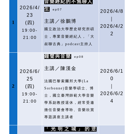
音樂經紀的不無聊人
2026/4/
生
ep07
2026/4/8
23
｜
主講／徐鵬博
1
(
四)
2026/4/2
國立政治大學歷史研究所碩
19:00-
2
士，專業音樂經紀人，「大
21:00
叔聊古典」
podcast
主持人
鐘聲與音樂
ep08
主講／陳漢金
2026/6/1
2026/6/
0
25
法國巴黎索爾邦大學
(La
2
｜
(
四)
Sorbonne)
音樂學碩士、博
2026/6/2
19:00-
士，國立臺灣師範大學音樂
4
21:00
學系副教授退休，經常受邀
擔任音樂會導聆、音樂欣賞
專題講座主講者
「光明之城」的逆