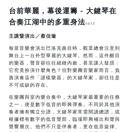
台前華麗，幕後運籌 - 大鍵琴在
合奏江湖中的多重身法
ep12
主講暨演出／蔡佳璇
每當音樂會演出巴洛克曲目時，觀眾總會注意到
舞台上一台外型華麗的大鍵琴。然而，這件醒目
的樂器，聲音卻往往細緻內斂，甚至讓人疑惑：
它究竟扮演什麼角色？但對樂團音樂家而言，負
責演奏這件「謎樣樂器」的大鍵琴家，卻往往是
不可或缺的存在。
在樂團與室內樂合奏中，大鍵琴家最重要的任務
之一，便是數字低音的即興彈奏。不同於其他演
奏者擁有獨立分譜，大鍵琴家常需閱讀總譜，或
根據標有數字的低音聲部，臨場即興補出和聲與
聲響層次。他們不只是伴奏者，更在低音旋律、