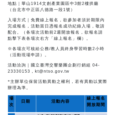
地點｜華山1914文創產業園區中3館2樓拱廳
（台北市中正區八德路一段1號）
入場方式｜免費線上報名，欲參加者須於期限內
完成報名，活動當日憑報名成功紀錄入場，敬請
配合。（各場次活動前2週開放報名，欲報名請
點擊下表各場次右方「線上報名」欄）。
※各場次可核給公務/教人員終身學習時數2小時
（活動現場申請）。
活動洽詢｜國立臺灣交響樂團企劃行銷組 04-
23330153，kt@ntso.gov.tw
*主辦單位保留活動異動之權利，若有異動以實際
辦理為準。
場
線上報名
日期
活動內容
次
開放期間