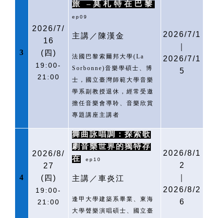
旅
–莫札特在巴黎
ep09
2026/7/
2026/7/1
主講／陳漢金
16
｜
3
(
四)
法國巴黎索爾邦大學
(La
2026/7/1
19:00-
Sorbonne)
音樂學碩士、博
5
21:00
士，國立臺灣師範大學音樂
學系副教授退休，經常受邀
擔任音樂會導聆、音樂欣賞
專題講座主講者
舞曲詠唱調：探索歌
劇音樂世界的獨特存
2026/8/1
2026/8/
在
ep10
2
27
4
｜
(
四)
主講／車炎江
2026/8/2
19:00-
逢甲大學建築系畢業、東海
6
21:00
大學聲樂演唱碩士、國立臺