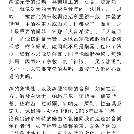
鐘聲充份的諧鳴，與樂理上的「泛音」現象類
似。就像泛音的音程成為音樂的「法則」、「規
範」，被古代的宗教與政治所重視一般，鐘聲的
諧鳴，不論在東方或西方，也都成了「廟堂」之
上最重要的樂器；它那「大音希聲」、「大鐘至
正」的沈穩莊嚴音響，足以為宗教或政治渲染儀
式感，樹立權威。鐘因此不只是樂器，也成了法
器。鐘聲不只沈穩莊嚴，同時也縹渺神秘，無遠
弗屆，因而成了宗教上的「神諭」，足以滲透到
人心中，以它那充份的共鳴，激發了人們內心深
處的共鳴。
鐘的象徵性，以及鐘聲獨特的音響，如何在西
方，激發白遼士、帕格尼尼、李斯特、穆索斯
基、德布西、拉威爾、狄帕克、馬勒、拉赫瑪尼
諾夫、佩爾特（Arvo Pärt, 1935年出生）等，
譜寫出許多獨特的樂曲？就如同我們這邊的音樂
創作者們，如何經營出鐘聲的東方意象？例如
「姑蘇城外寒山寺，夜半鐘聲到客船」這句唐