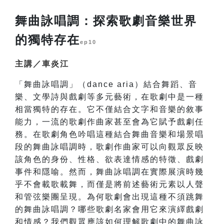
舞曲詠唱調：探索歌劇音樂世界
的獨特存在
ep10
主講／車炎江
「舞曲詠唱調」（dance aria）結合舞蹈、音
樂、文學詩與戲劇等多元藝術，在歌劇中是一種
相當獨特的存在。它不僅結合文字和音樂的敘事
能力，一流的歌劇作曲家甚至會為它賦予戲劇任
務。在歌劇角色吟唱這種結合舞曲音樂和場景唱
段的舞曲詠唱調時，歌劇作曲家可以向觀眾反映
該角色的身份、性格、欲表達情感的特徵、戲劇
事件和隱喻。然而，舞曲詠唱調在實際展演時幾
乎不會載歌載舞，而僅是將前述藝術元素以人聲
和管弦樂團呈現。為何歌劇會出現這種不須跳舞
的舞曲詠唱調？哪些歌劇名家會用它來演繹戲劇
和情感？我們觀眾應該如何理解歌劇中的舞曲詠