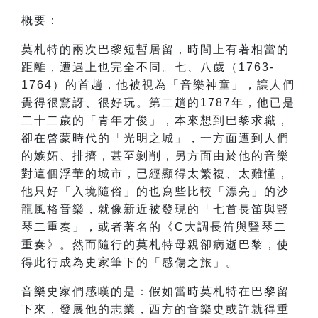
概要：
莫札特的兩次巴黎短暫居留，時間上有著相當的
距離，遭遇上也完全不同。七、八歲（1763-
1764）的首趟，他被視為「音樂神童」，讓人們
覺得很驚訝、很好玩。第二趟的1787年，他已是
二十二歲的「青年才俊」，本來想到巴黎求職，
卻在啓蒙時代的「光明之城」，一方面遭到人們
的嫉妬、排擠，甚至剝削，另方面由於他的音樂
對這個浮華的城市，已經顯得太繁複、太難懂，
他只好「入境隨俗」的也寫些比較「漂亮」的沙
龍風格音樂，就像新近被發現的「七首長笛與豎
琴二重奏」，或者著名的《C大調長笛與豎琴二
重奏》。然而隨行的莫札特母親卻病逝巴黎，使
得此行成為史家筆下的「感傷之旅」。
音樂史家們感嘆的是：假如當時莫札特在巴黎留
下來，發展他的志業，西方的音樂史或許就得重