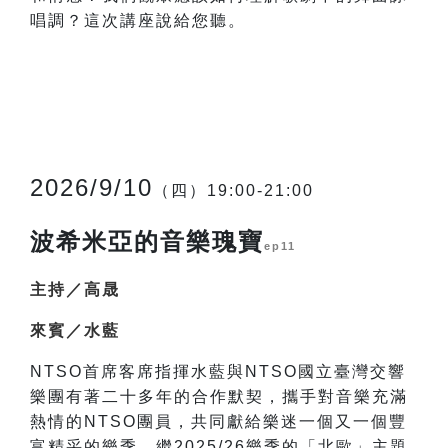
唱調？這次講座說給您聽。
2026/9/10
（四）19:00-21:00
波希米亞的音樂瑰寶
ep11
主持／高晟
來賓／水藍
NTSO
首席客席指揮水藍與NTSO國立臺灣交響
樂團有著二十多年的合作默契，攜手對音樂充滿
熱情的NTSO團員，共同獻給樂迷一個又一個豐
富精采的樂季。繼2025/26樂季的「北歐」主題