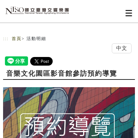
跳到主要內容
網站導覽
:::
首頁
> 活動明細
中文
音樂文化園區影音館參訪預約導覽