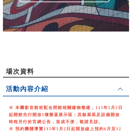
場次資料
活動內容介紹
※ 本團影音館前配合閉館相關建物整建，115年5月2日
起開館先行開放1樓樂器展示區；其餘展區及設備開放
時程另行於官網公告，造成不便，敬請見諒。
※ 預約團體導覽115年5月2日起開放線上預約6月至12