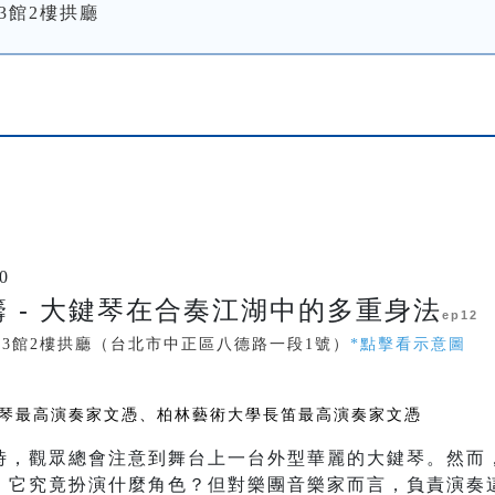
3館2樓拱廳
0
 - 大鍵琴在合奏江湖中的多重身法
ep12
中3館2樓拱廳（台北市中正區八德路一段1號）
*點擊看示意圖
琴最高演奏家文憑、柏林藝術大學長笛最高演奏家文憑
時，觀眾總會注意到舞台上一台外型華麗的大鍵琴。然而
：它究竟扮演什麼角色？但對樂團音樂家而言，負責演奏