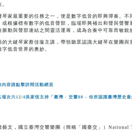
在。
鍵琴家最重要的任務之一，便是數字低音的即興彈奏。不
，或根據標有數字的低音聲部，臨場即興補出和聲與聲響
奏脈動與聲部連結之間靈活運籌，成為合奏中可靠而敏銳
驗的大鍵琴家蔡佳璇主講，帶領聽眾認識大鍵琴在樂團與
數字低音世界的奧妙。
動內容請點擊詳閱活動網頁
，國立臺灣交響樂團（簡稱「國臺交」）National Taiw