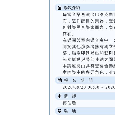
場次介紹
每當音樂會演出巴洛克曲
而，這件醒目的樂器，聲
但對樂團音樂家而言，負
存在。

在樂團與室內樂合奏中，
同於其他演奏者擁有獨立
部，臨場即興補出和聲與
節奏脈動與聲部連結之間
本講座將由具有豐富合奏
室內樂中的多元角色，並
報 名 期 間
2026/09/23 00:00 ~ 202
講 師
蔡佳璇
場 地