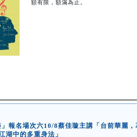
額有限，額滿為止。
論樂」報名場次六10/8蔡佳璇主講「台前華麗，
奏江湖中的多重身法」