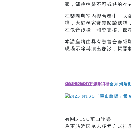
家，卻往往是不可或缺的存
在樂團與室內樂合奏中，大
譜，大鍵琴家常需閱讀總譜
在低音旋律、和聲支撐、節
本講座將由具有豐富合奏經
現場示範與演出趣談，揭開
2026 NTSO華山論樂
全系列活
有關NTSO華山論樂——
為更貼近民眾以多元方式推廣藝文