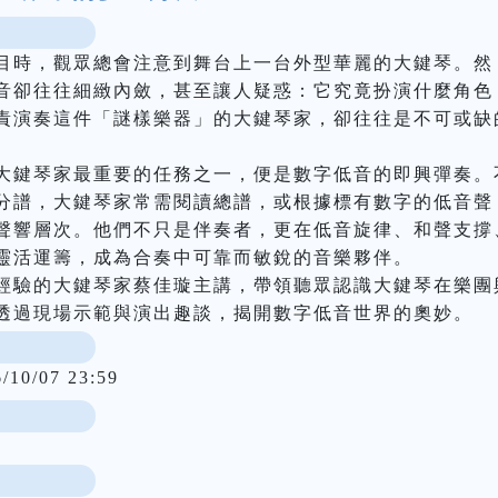
目時，觀眾總會注意到舞台上一台外型華麗的大鍵琴。然
音卻往往細緻內斂，甚至讓人疑惑：它究竟扮演什麼角色
責演奏這件「謎樣樂器」的大鍵琴家，卻往往是不可或缺
大鍵琴家最重要的任務之一，便是數字低音的即興彈奏。
分譜，大鍵琴家常需閱讀總譜，或根據標有數字的低音聲
聲響層次。他們不只是伴奏者，更在低音旋律、和聲支撐
靈活運籌，成為合奏中可靠而敏銳的音樂夥伴。

經驗的大鍵琴家蔡佳璇主講，帶領聽眾認識大鍵琴在樂團
透過現場示範與演出趣談，揭開數字低音世界的奧妙。
6/10/07 23:59