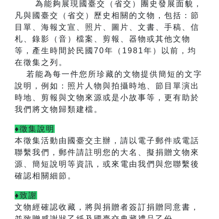
為能夠展現國臺交（省交）團史發展面貌，
凡與國臺交（省交）歷史相關的文物，包括：節
目單、海報文宣、照片、圖片、文書、手稿、信
札、錄影（音）檔案、剪報、器物或其他文物
等，產生時間於民國
70
年（
1981
年）以前，均
在徵集之列。
若能為每一件您所珍藏的文物提供簡短的文字
說明，例如：照片人物與拍攝時地、節目單演出
時地、剪報與文物來源或是小故事等，更有助於
我們將文物歸類建檔。
♦徵集說明
本徵集活動由國臺交主辦，
請以電子郵件或電話
聯繫我們，郵件請註明您的大名、擬捐贈文物來
源、簡短說明等資訊，或來電由我們與您聯繫後
確認相關細節。
♦致謝
文物經確認收藏，將與捐贈者簽訂捐贈同意書，
並致贈感謝狀乙紙及國臺交典藏禮品乙份。