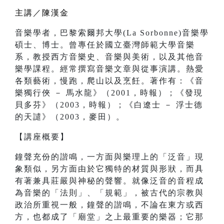
主講／陳漢金
音樂學者，巴黎索爾邦大學(La Sorbonne)音樂學
碩士、博士。曾專任於國立臺灣師範大學音樂
系，教授西方音樂史、音樂與美術，以及其他音
樂學課程。經常撰寫音樂文章與從事演講。熱愛
各類藝術，慢跑，爬山以及烹飪。著作有：《音
樂獨行俠 － 馬水龍》（2001，時報）；《發現
貝多芬》（2003，時報）；《白遼士 － 浮士德
的天譴》（2003，麥田）。
【講座概要】
鐘聲充份的諧鳴，一方面與樂理上的「泛音」現
象類似，另方面由於它獨特的材質與形狀，而具
有著兼具莊嚴與神秘的聲響。就像泛音的音程成
為音樂的「法則」、「規範」，被古代的宗教與
政治所重視一般，鐘聲的諧鳴，不論在東方或西
方，也都成了「廟堂」之上最重要的樂器；它那