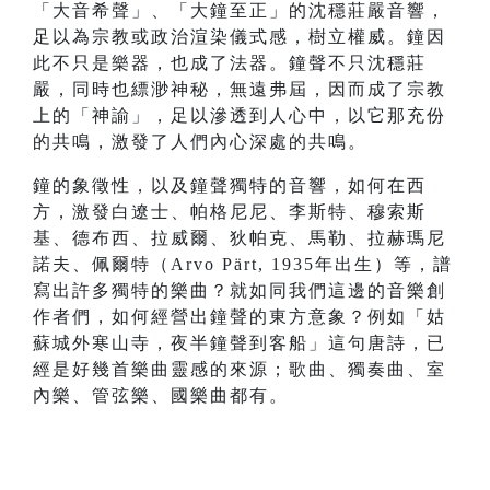
「大音希聲」、「大鐘至正」的沈穩莊嚴音響，
足以為宗教或政治渲染儀式感，樹立權威。鐘因
此不只是樂器，也成了法器。鐘聲不只沈穩莊
嚴，同時也縹渺神秘，無遠弗屆，因而成了宗教
上的「神諭」，足以滲透到人心中，以它那充份
的共鳴，激發了人們內心深處的共鳴。
鐘的象徵性，以及鐘聲獨特的音響，如何在西
方，激發白遼士、帕格尼尼、李斯特、穆索斯
基、德布西、拉威爾、狄帕克、馬勒、拉赫瑪尼
諾夫、佩爾特（Arvo Pärt, 1935年出生）等，譜
寫出許多獨特的樂曲？就如同我們這邊的音樂創
作者們，如何經營出鐘聲的東方意象？例如「姑
蘇城外寒山寺，夜半鐘聲到客船」這句唐詩，已
經是好幾首樂曲靈感的來源；歌曲、獨奏曲、室
內樂、管弦樂、國樂曲都有。