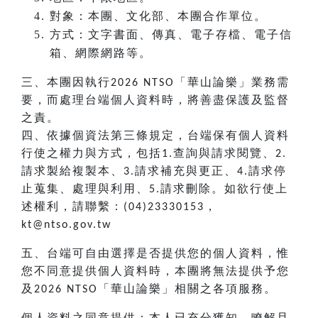
對象：本團、文化部、本團合作單位。
方式：文字書面、傳真、電子存檔、電子信
箱、網際網路等。
三、本團因執行
「華山論樂」業務需
2026 NTSO
要，而處理台端個人資料時，將善盡保護及監督
之責。
四、依據個資法第三條規定，台端保有個人資料
行使之權力與方式，包括
查詢與請求閱覽、
1.
2.
請求製給複製本、
請求補充與更正、
請求停
3.
4.
止蒐集、處理與利用、
請求刪除。如欲行使上
5.
述權利，請聯繫：
，
(04)23330153
kt@ntso.gov.tw
五、台端可自由選擇是否提供您的個人資料，惟
您不同意提供個人資料時，本團將無法提供予您
及
「華山論樂」相關之各項服務。
2026 NTSO
個人資料之同意提供：本人已充分獲知、瞭解且