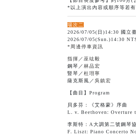
【節目長度參考】約100分(
*以上演出內容或順序等若
場次二
2026/07/05(日)14:3
2026/07/05(Sun.)14:30 NT
*周邊停車資訊
指揮／巫竑毅
鋼琴／
林品宏
豎琴／
杜珝寧
薩克斯風／
吳鎮宏
【曲目】Program
貝多芬：《艾格蒙》序曲
L. v. Beethoven: Overture
李斯特：A大調第二號鋼琴
F. Liszt: Piano Concerto N