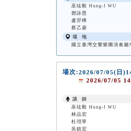
巫竑毅 Hung-I WU
鄧詠恩
盧羿樺
蔡乙菱
場 地
國立臺灣交響樂團演奏廳NTSO
場次:
2026/07/05(
2026/07/05 14
講 師
巫竑毅 Hung-I WU
林品宏
杜珝寧
吳鎮宏