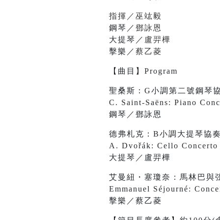
指揮／巫竑毅
鋼琴／
鄧詠恩
大提琴／
盧羿樺
擊樂／
蔡乙菱
【曲目】Program
聖桑斯：G小調第二號鋼琴
C. Saint-Saëns: Piano Conc
鋼琴／鄧詠恩
德弗札克：B小調大提琴協
A. Dvořák: Cello Concerto 
大提琴／盧羿樺
艾曼紐・塞瓊奈：馬林巴與
Emmanuel Séjourné: Concer
擊樂／蔡乙菱