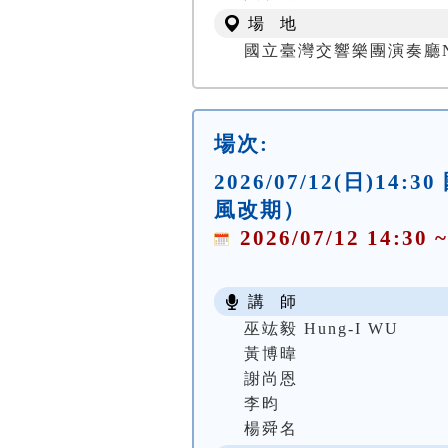
場 地
國立臺灣交響樂團演奏廳NTSO
場次:
2026/07/12(日)1
風改期）
2026/07/12 14:30 ~
講 師
巫竑毅 Hung-I WU
黃博暐
謝尚恩
李昀
楊舜名