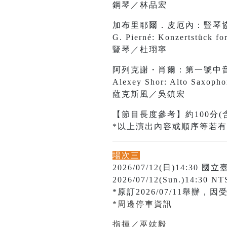
鋼琴／林品宏
加布里耶爾．皮厄內：豎琴
G. Pierné: Konzertstück fo
豎琴／杜珝寧
阿列克謝・肖爾：第一號中
Alexey Shor: Alto Saxopho
薩克斯風／吳鎮宏
【節目長度參考】約100分(
*以上演出內容或順序等若
場次三
2026/07/12(日)14:3
2026/07/12(Sun.)14:30 NT
*原訂2026/07/11舉辦，因
*周邊停車資訊
指揮／巫竑毅