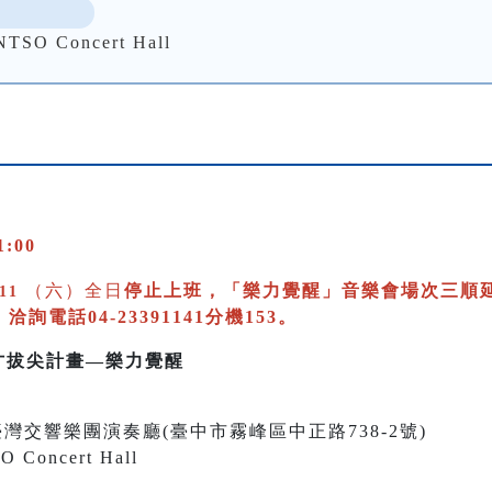
 Concert Hall
:00
（六）全日
停止上班，
「樂力覺醒」音樂會場次三順延至20
/11
電話04-23391141分機153。
樂人才拔尖計畫—樂力覺醒
0 國立臺灣交響樂團演奏廳(臺中市霧峰區中正路738-2號)
O Concert Hall