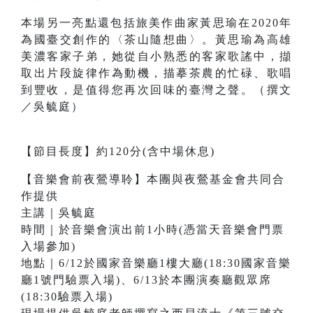
本場另一亮點還包括旅美作曲家黃思瑜在2020年
為國臺交創作的〈茶山隨想曲〉。黃思瑜為高雄
美濃客家子弟，她從自小熟悉的客家歌謠中，擷
取出片段旋律作為動機，描摹茶農的忙碌、歌唱
到豐收，是值得您再次回味的臺灣之聲。（撰文
／吳毓庭）
【節目長度】約120分(含中場休息)
【音樂會前夜鶯導聆】本團與夜鶯基金會共同合
作提供
主講｜吳毓庭
時間｜於音樂會演出前1小時(憑當天音樂會門票
入場參加)
地點｜6/12於國家音樂廳1樓大廳(18:30國家音樂
廳1號門驗票入場)、6/13於本團演奏廳觀眾席
(18:30驗票入場)