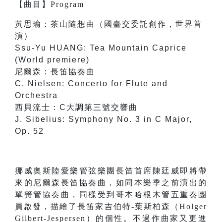
【
曲目
】
Program
黃思瑜：茶山隨想曲（國臺交委託創作，世界首
演）
Ssu-Yu HUANG: Tea Mountain Caprice
(World premiere)
尼爾森：長笛協奏曲
C. Nielsen: Concerto for Flute and
Orchestra
西貝流士：C大調第三號交響曲
J. Sibelius: Symphony No. 3 in C Major,
Op. 52
挪威奧斯陸愛樂管弦樂團長笛首席陳廷威即將帶
來的尼爾森長笛協奏曲，如同本樂季之前演出的
單簧管協奏曲，同樣受到哥本哈根木管五重奏團
員啟發，描繪了長笛家吉伯特-葉斯柏森（Holger
Gilbert-Jespersen）的個性。不過作曲家又更進