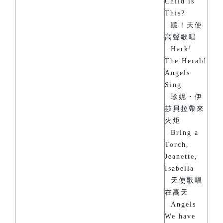
Child is
This?
聽！天使
高聲歌唱
Hark!
The Herald
Angels
Sing
珍妮・伊
莎貝拉帶來
火炬
Bring a
Torch,
Jeanette,
Isabella
天使歌唱
在高天
Angels
We have