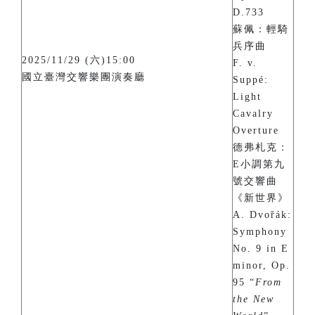
D.733
蘇佩：輕騎
兵序曲
2025/11/29 (六)15:00
F. v.
國立臺灣交響樂團演奏廳
Suppé:
Light
Cavalry
Overture
德弗札克：
E小調第九
號交響曲
《新世界》
A. Dvořák:
Symphony
No. 9 in E
minor, Op.
95 “
From
the New