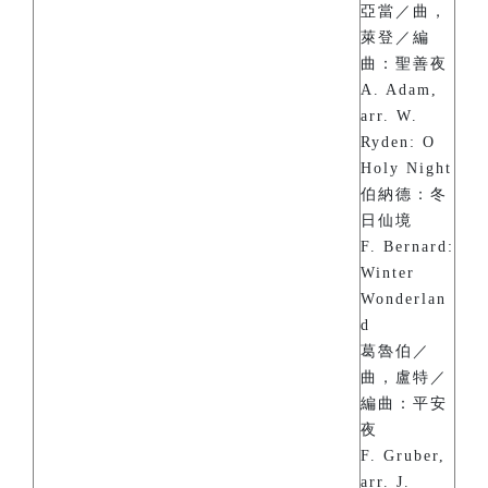
亞當／曲，
萊登／編
曲：聖善夜
A. Adam,
arr. W.
Ryden: O
Holy Night
伯納德：冬
日仙境
F. Bernard:
Winter
Wonderlan
d
葛魯伯／
曲，盧特／
編曲：平安
夜
F. Gruber,
arr. J.