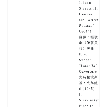
Johann
Strauss II:
Csárdás
aus "
Ritter
Pasman
",
Op.441
蘇佩：輕歌
劇《伊莎貝
拉》序曲
F. v.
Suppé:
“
Isabella
”
Ouverture
史特拉汶斯
基：火鳥組
曲(1945)
I.
Stravinsky:
Firebird