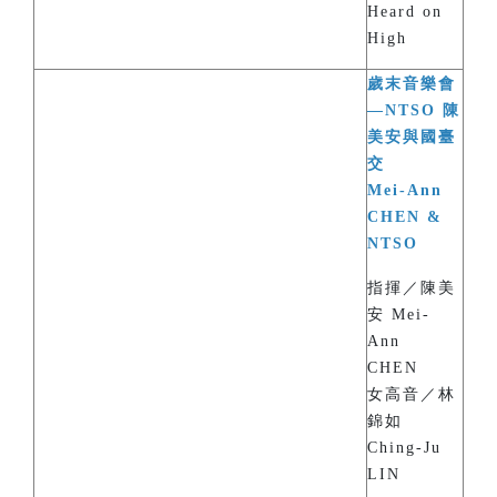
Heard on
High
歲末音樂會
—NTSO 陳
美安與國臺
交
Mei-Ann
CHEN &
NTSO
指揮／陳美
安 Mei-
Ann
CHEN
女高音／林
錦如
Ching-Ju
LIN