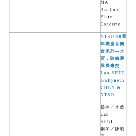
MA:
Bamboo
Flute
Concerto
NTSO 80週
年團慶音樂
會系列—水
藍，陳毓襄
與國臺交
Lan SHUI,
Gwhyneth
CHEN &
NTSO
指揮／水藍
Lan
SHUI
鋼琴／陳毓