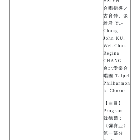
HSIEH
合唱指導／
古育仲、張
維君 Yu-
Chung
John KU,
Wei-Chun
Regina
CHANG
台北愛樂合
唱團 Taipei
Philharmon
ic Chorus
【曲目】
Program
韓德爾：
《彌賽亞》
第一部分