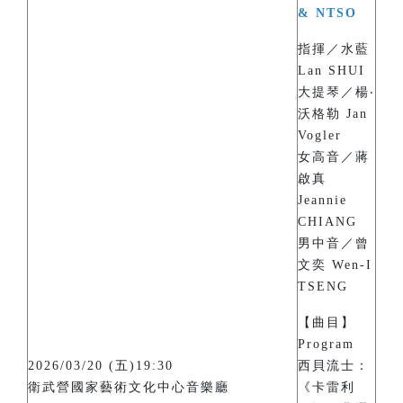
& NTSO
指揮／水藍
Lan SHUI
大提琴／楊‧
沃格勒 Jan
Vogler
女高音／蔣
啟真
Jeannie
CHIANG
男中音／曾
文奕 Wen-I
TSENG
【曲目】
Program
2026/03/20 (五)19:30
西貝流士：
衛武營國家藝術文化中心音樂廳
《卡雷利