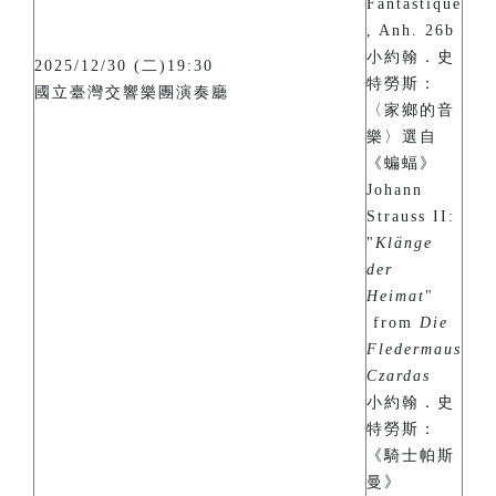
Fantastique
, Anh. 26b
小約翰．史
2025/12/30 (二)19:30
特勞斯：
國立臺灣交響樂團演奏廳
〈家鄉的音
樂〉選自
《蝙蝠》
Johann
Strauss II:
"
Klänge
der
Heimat
"
from
Die
Fledermaus
Czardas
小約翰．史
特勞斯：
《騎士帕斯
曼》