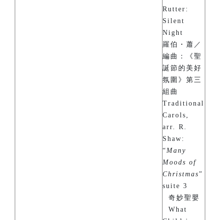
Rutter:
Silent
Night
羅伯・蕭／
編曲：《聖
誕節的美好
氛圍》第三
組曲
Traditional
Carols,
arr. R.
Shaw:
“
Many
Moods of
Christmas
”
suite 3
奇妙聖嬰
What