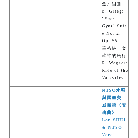
金》組曲
E. Grieg:
"
Peer
Gynt
" Suit
e No. 2,
Op. 55
華格納：女
武神的飛行
R. Wagner:
Ride of the
Valkyries
NTSO水藍
與國臺交—
威爾第《安
魂曲》
Lan SHUI
& NTSO-
Verdi