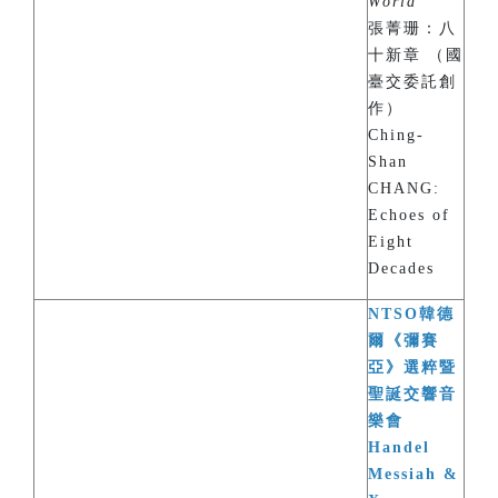
World
”
張菁珊：八
十新章 （國
臺交委託創
作）
Ching-
Shan
CHANG:
Echoes of
Eight
Decades
NTSO韓德
爾《彌賽
亞》選粹暨
聖誕交響音
樂會
Handel
Messiah &