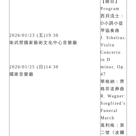
【曲目】
Program
西貝流士：
D小調小提
琴協奏曲
2026/01/23 (五)19:30
J. Sibelius:
衛武營國家藝術文化中心音樂廳
Violin
Concerto
in D
2026/01/25 (日)14:30
minor, Op.
國家音樂廳
47
華格納：齊
格菲送葬曲
R. Wagner:
Siegfried’s
Funeral
March
葛利格：第
二號《皮爾