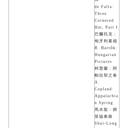
de Falla:
Three
Cornered
Hat, Part I
巴爾托克：
匈牙利素描
ó
B. Bart
k:
Hungarian
Pictures
柯普蘭：阿
帕拉契之春
A.
Copland:
Appalachia
n Spring
馬水龍：梆
笛協奏曲
Shui-Long