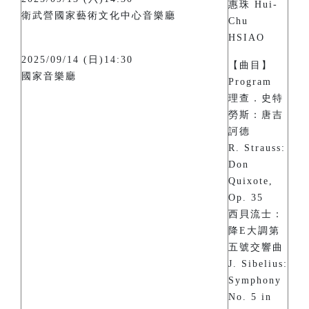
惠珠 Hui-
衛武營國家藝術文化中心音樂廳
Chu
HSIAO
2025/09/14 (日)14:30
【曲目】
國家音樂廳
Program
理查．史特
勞斯：唐吉
訶德
R. Strauss:
Don
Quixote,
Op. 35
西貝流士：
降E大調第
五號交響曲
J. Sibelius:
Symphony
No. 5 in