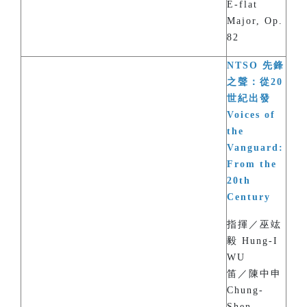
E-flat
Major, Op.
82
NTSO 先鋒
之聲：從20
世紀出發
Voices of
the
Vanguard:
From the
20th
Century
指揮／巫竑
毅 Hung-I
WU
笛／陳中申
Chung-
Shen