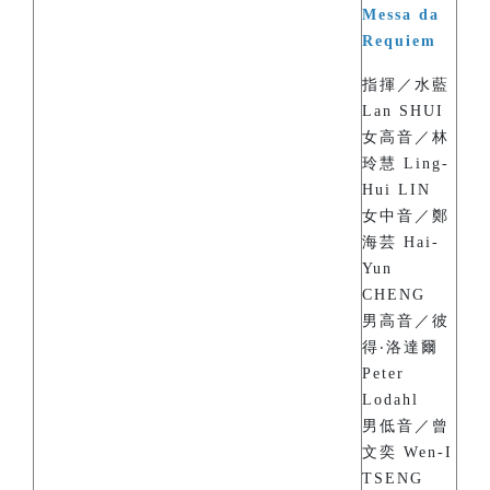
Messa da
Requiem
指揮／水藍
Lan SHUI
女高音／林
玲慧 Ling-
Hui LIN
女中音／鄭
海芸 Hai-
Yun
CHENG
男高音／彼
得‧洛達爾
Peter
Lodahl
男低音／曾
文奕 Wen-I
TSENG