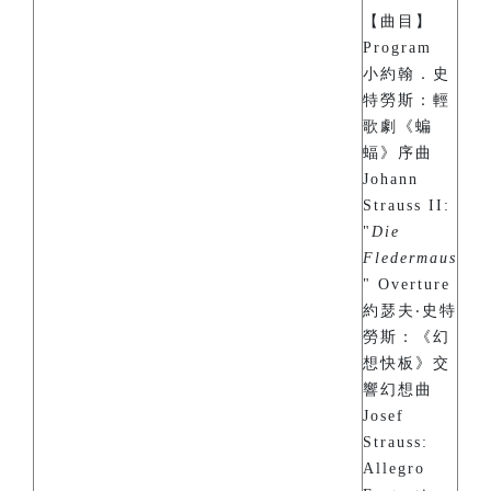
【曲目】
Program
小約翰．史
特勞斯：輕
歌劇《蝙
蝠》序曲
Johann
Strauss II:
"
Die
Fledermaus
" Overture
約瑟夫‧史特
勞斯：《幻
想快板》交
響幻想曲
Josef
Strauss:
Allegro