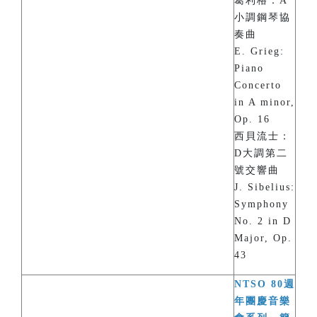
葛利格：A
小調鋼琴協
奏曲
E. Grieg:
Piano
Concerto
in A minor,
Op. 16
西貝流士：
D大調第二
號交響曲
J. Sibelius:
Symphony
No. 2 in D
Major, Op.
43
NTSO 80週
年團慶音樂