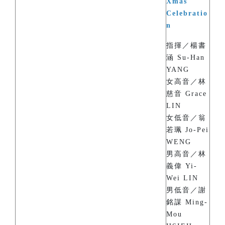
Xmas
Celebratio
n
指揮／楊書
涵 Su-Han
YANG
女高音／林
慈音 Grace
LIN
女低音／翁
若珮 Jo-Pei
WENG
男高音／林
義偉 Yi-
Wei LIN
男低音／謝
銘謀 Ming-
Mou