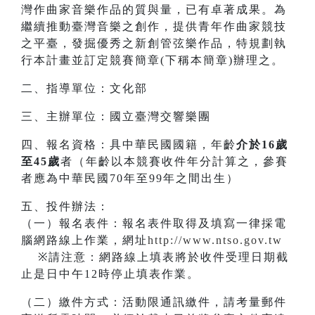
灣作曲家音樂作品的質與量，已有卓著成果。為
繼續推動臺灣音樂之創作，提供青年作曲家競技
之平臺，發掘優秀之新創管弦樂作品，特規劃執
行本計畫並訂定競賽簡章(下稱本簡章)辦理之。
二、指導單位：文化部
三、主辦單位：國立臺灣交響樂團
四、報名資格：具中華民國國籍，年齡
介於16歲
至45歲
者（年齡以本競賽收件年分計算之，參賽
者應為中華民國70年至99年之間出生）
五、投件辦法：
（一）報名表件：報名表件取得及填寫一律採電
腦網路線上作業，網址
http://www.ntso.gov.tw
※請注意：網路線上填表將於收件受理日期截
止是日中午12時停止填表作業。
（二）繳件方式：活動限通訊繳件，請考量郵件