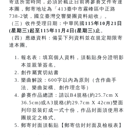
寄送所需時間，必須於截止日前將參賽文件寄達
本團，郵寄地址為「413臺中市霧峰區中正路
738-2號，國立臺灣交響樂團資料組收」。
（三）收件受理日期：中華民國
115年10月21日
(星期三)起至115年11月4日(星期三)止
。
（四）應繳資料：備妥下列資料並在規定期限寄
達本團。
報名表：填寫個人資料，須黏貼身分證明影
本並親筆簽名。
創作屬實切結書
樂曲解說：600字以內為原則（含作曲手
法、樂曲架構、創作理念等）
參賽作品總譜：請以B4規格(約25.7cm X
36.5cm)或A3規格(約29.7cm X 42cm)雙面
列印並裝釘成一式十份，作品封面須使用本
團規定之格式。
郵寄封面須黏貼【郵寄信封封面及檢核表】