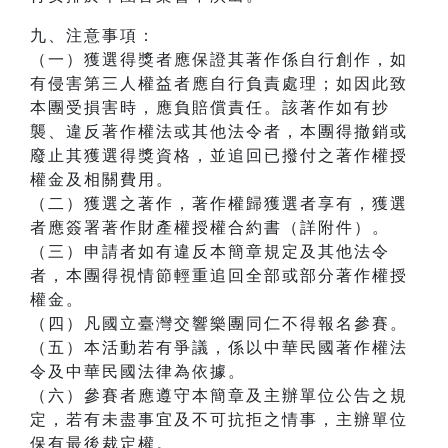
九、注意事項：
（一）獲選得獎者應保證其著作係自行創作，如
有侵害第三人權益者應自行負責處理；如因此致
本團受損害時，應負賠償責任。該著作如有抄
襲、違反著作權法或其他法令者，本團得撤銷或
廢止其獲選得獎資格，並追回已撥付之著作權授
權金及相關費用。
（二）獲選之著作，著作權歸獲選者享有，獲選
者應簽署著作財產權授權合約書（詳附件）。
（三）申請者如有違反本簡章規定及其他法令
者，本團得視情節輕重追回全部或部分著作權授
權金。
（四）凡國立臺灣交響樂團同仁不得報名參賽。
（五）本活動若有爭議，係以中華民國著作權法
令及中華民國法律為依據。
（六）參賽者應遵守本簡章及主辦單位公告之規
定，若有未盡事宜及不可抗拒之情事，主辦單位
保有最後裁定權。