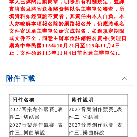
本人已詳閱活動簡章，明瞭所有相關規定，並詳
實填寫且將寄送相關資料以供主辦單位審查，所
填資料如經查證不實者，其責任由本人自負。本
人亦瞭解本項報名除於網路報名外，仍應將報名
文件寄送至主辦單位始完成報名，如逾規定期限
或文件不全，同意主辦單位註銷報名資格
(
受理日
期為中華民國
115
年10
月21
日至
115
年11
月4
日
止，文件須於115
年11
月4
日前寄達主辦單位)
。
附件下載
附件名稱
附件說明
2027音樂創作競賽_表
2027音樂創作競賽_表
件二_切結書
件二_切結書
2027音樂創作競賽_表
2027音樂創作競賽_表
件三_樂曲解說
件三_樂曲解說