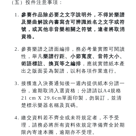
（五）投件注意事項：
參賽作品除必要之文字說明外，不得於樂譜
及樂曲解說內書寫含可辨識姓名之文字或符
號，或其他非音樂相關之符號，違者將取消
資格。
參賽樂譜之譜面編排，務必考量實際可閱讀
性，舉凡
樂譜行距、小節寬度、音符大小、
術語標註、換頁等之編排
，應就實體紙本產
出之版面妥為製譜，以利各項作業進行。
接獲進入決賽通知後一週內提供紙本分譜一
份，逾期取消入選資格；分譜請以A4規格
21 cm X 29.6cm單面印製，勿裝訂，並清
楚標示樂器名稱及頁碼。
繳交資料若不齊全或未符規定者，不予受
理，請務必將所有資料依規定準備齊全於期
限內寄達本團，逾期亦不受理。