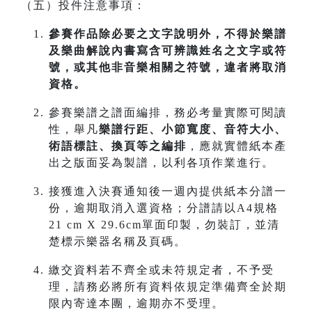
（五）投件注意事項：
參賽作品除必要之文字說明外，不得於樂譜
及樂曲解說內書寫含可辨識姓名之文字或符
號，或其他非音樂相關之符號，違者將取消
資格。
參賽樂譜之譜面編排，務必考量實際可閱讀
性，舉凡
樂譜行距、小節寬度、音符大小、
術語標註、換頁等之編排
，應就實體紙本產
出之版面妥為製譜，以利各項作業進行。
接獲進入決賽通知後一週內提供紙本分譜一
份，逾期取消入選資格；分譜請以A4規格
21 cm X 29.6cm單面印製，勿裝訂，並清
楚標示樂器名稱及頁碼。
繳交資料若不齊全或未符規定者，不予受
理，請務必將所有資料依規定準備齊全於期
限內寄達本團，逾期亦不受理。