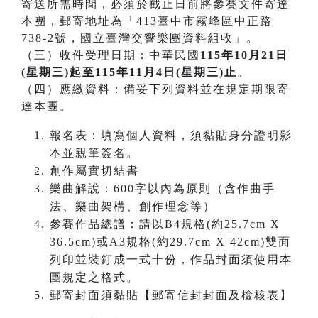
寄送所需時間，必須於截止日前將參賽文件寄達
本團，郵寄地址為「413臺中市霧峰區中正路
738-2號，國立臺灣交響樂團資料組收」。
（三）收件受理日期：中華民國
115年10月21日
(星期三)起至115年11月4日(星期三)止
。
（四）應繳資料：備妥下列資料並在規定期限寄
達本團。
報名表：填寫個人資料，須黏貼身分證明影
本並親筆簽名。
創作屬實切結書
樂曲解說：600字以內為原則（含作曲手
法、樂曲架構、創作理念等）
參賽作品總譜：請以B4規格(約25.7cm X
36.5cm)或A3規格(約29.7cm X 42cm)雙面
列印並裝釘成一式十份，作品封面須使用本
團規定之格式。
郵寄封面須黏貼【郵寄信封封面及檢核表】