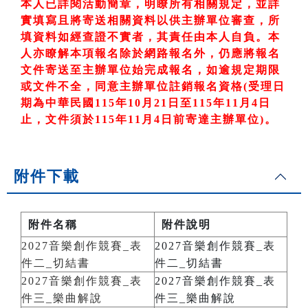
本人已詳閱活動簡章，明瞭所有相關規定，並詳
實填寫且將寄送相關資料以供主辦單位審查，所
填資料如經查證不實者，其責任由本人自負。本
人亦瞭解本項報名除於網路報名外，仍應將報名
文件寄送至主辦單位始完成報名，如逾規定期限
或文件不全，同意主辦單位註銷報名資格
(
受理日
期為中華民國
115
年10
月21
日至
115
年11
月4
日
止，文件須於115
年11
月4
日前寄達主辦單位)
。
附件下載
附件名稱
附件說明
2027音樂創作競賽_表
2027音樂創作競賽_表
件二_切結書
件二_切結書
2027音樂創作競賽_表
2027音樂創作競賽_表
件三_樂曲解說
件三_樂曲解說