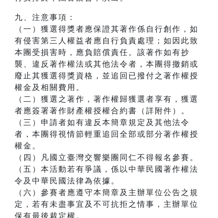
九、注意事項：
（一）獲選得獎者應保證其著作係自行創作，如
有侵害第三人權益者應自行負責處理；如因此致
本團受損害時，應負賠償責任。該著作如有抄
襲、違反著作權法或其他法令者，本團得撤銷或
廢止其獲選得獎資格，並追回已撥付之著作權授
權金及相關費用。
（二）獲選之著作，著作權歸獲選者享有，獲選
者應簽署著作財產權授權合約書（詳附件）。
（三）申請者如有違反本簡章規定及其他法令
者，本團得視情節輕重追回全部或部分著作權授
權金。
（四）凡國立臺灣交響樂團同仁不得報名參賽。
（五）本活動若有爭議，係以中華民國著作權法
令及中華民國法律為依據。
（六）參賽者應遵守本簡章及主辦單位公告之規
定，若有未盡事宜及不可抗拒之情事，主辦單位
保有最後裁定權。