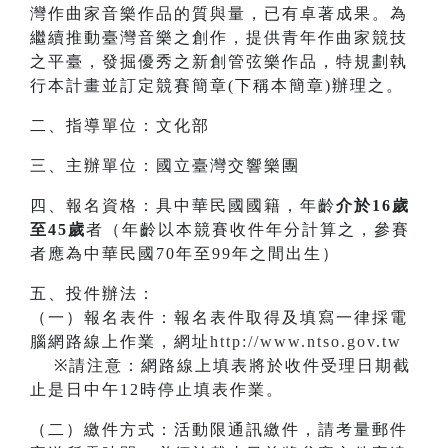
灣作曲家音樂作品的質與量，已有卓著成果。為
繼續推動臺灣音樂之創作，提供青年作曲家競技
之平臺，發掘優秀之新創管弦樂作品，特規劃執
行本計畫並訂定競賽簡章(下稱本簡章)辦理之。
二、指導單位：文化部
三、主辦單位：國立臺灣交響樂團
四、報名資格：具中華民國國籍，年齡
介於16歲
至45歲
者（年齡以本競賽收件年分計算之，參賽
者應為中華民國70年至99年之間出生）
五、投件辦法：
（一）報名表件：報名表件取得及填寫一律採電
腦網路線上作業，網址
http://www.ntso.gov.tw
※請注意：網路線上填表將於收件受理日期截
止是日中午12時停止填表作業。
（二）繳件方式：活動限通訊繳件，請考量郵件