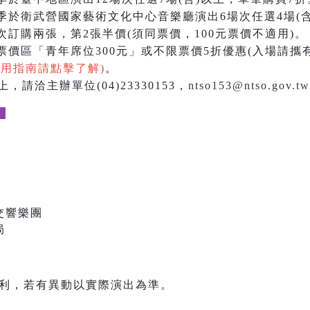
季於衛武營國家藝術文化中心音樂廳演出6場次任選4場(含
訂購兩張，第2張半價(須同票價，100元票價不適用)。
價區「青年席位300元」或不限票價5折優惠(入場請攜
使用指南請點擊了解)
。
，請洽主辦單位(04)23330153，
ntso153@ntso.gov.tw
。
交響樂團
局
權利，若有異動以實際演出為準。