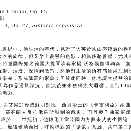
曲
in E minor, Op. 85
闊》
. 3, Op. 27,
Sinfonia espansiva
九世紀中，他生活的年代，見證了大英帝國由盛轉衰的過
大器的旋律，但又染上憂鬱的色彩，相當多愁善感，尤其
特邀國際知名德國大提琴演奏家楊‧沃格勒擔綱獨奏，將
沉鬱、活潑、深情到激昂，將他對生活的所有感觸灌注到
透樂團，形成孤高的形象；但於此同時，他也讓大提琴的
因為作品過於深沉，首演後並未獲得太大迴響，直到196
的魅力。
則與艾爾加形成鮮明對比。西貝流士的《卡雷利亞》組曲創
一部芬蘭人反抗俄羅斯壓制的戲劇。而丹麥作曲家尼
siva）完成於二十世紀初，他轉化了當時國內方興未艾的生機論（
扎，最後破繭而出，呼應標題的「擴張」意涵。其中第二