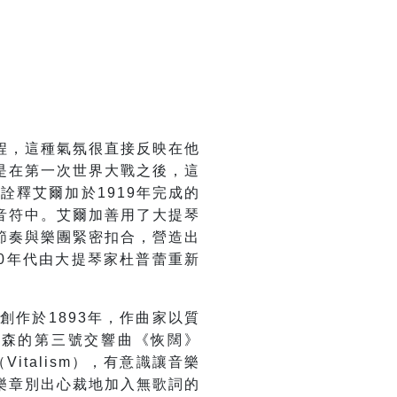
程，這種氣氛很直接反映在他
是在第一次世界大戰之後，這
詮釋艾爾加於1919年完成的
音符中。艾爾加善用了大提琴
節奏與樂團緊密扣合，營造出
0年代由大提琴家杜普蕾重新
作於1893年，作曲家以質
爾森的第三號交響曲《恢闊》
Vitalism），有意識讓音樂
樂章別出心裁地加入無歌詞的