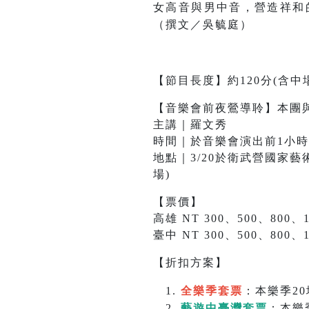
女高音與男中音，營造祥和
（撰文／吳毓庭）
【節目長度】約120分(含中
【音樂會前夜鶯導聆】本團
主講｜羅文秀
時間｜於音樂會演出前1小時
地點｜3/20於衛武營國家藝術
場)
【票價】
高雄 NT 300、500、800、1
臺中 NT 300、500、800、1
【折扣方案】
全樂季套票
：本樂季20
藝遊中臺灣套票
：本樂