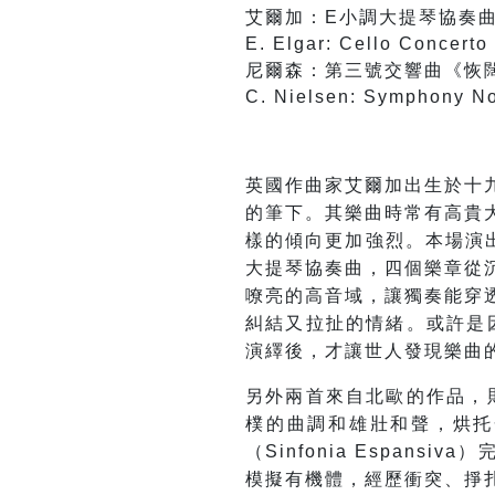
艾爾加：E小調大提琴協奏
E. Elgar: Cello Concerto 
尼爾森：第三號交響曲《恢
C. Nielsen: Symphony No
英國作曲家艾爾加出生於十
的筆下。其樂曲時常有高貴
樣的傾向更加強烈。本場演出
大提琴協奏曲，四個樂章從
嘹亮的高音域，讓獨奏能穿
糾結又拉扯的情緒。或許是
演繹後，才讓世人發現樂曲
另外兩首來自北歐的作品，
樸的曲調和雄壯和聲，烘托
（Sinfonia Espan
模擬有機體，經歷衝突、掙