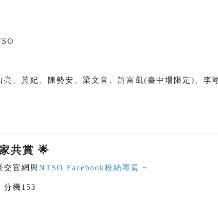
SO
亮、黃妃、陳勢安、梁文音、許富凱(臺中場限定)、李翊
闔家共賞
🌟
臺交官網與
NTSO Facebook粉絲專頁
~
1 分機153