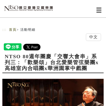
跳到主要內容
網站導覽
:::
首頁
> 活動明細
中文
NTSO 80週年團慶「交響大會串」系
列三：「歡樂頌」台北愛樂管弦樂團x
高雄室內合唱團x華洲園掌中戲團