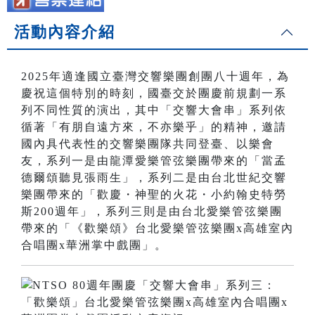
活動內容介紹
2025年適逢國立臺灣交響樂團創團八十週年，為
慶祝這個特別的時刻，國臺交於團慶前規劃一系
列不同性質的演出，其中「交響大會串」系列依
循著「有朋自遠方來，不亦樂乎」的精神，邀請
國內具代表性的交響樂團隊共同登臺、以樂會
友，系列一是由龍潭愛樂管弦樂團帶來的「當孟
德爾頌聽見張雨生」，系列二是由台北世紀交響
樂團帶來的「歡慶・神聖的火花・小約翰史特勞
斯200週年」，系列三則是由台北愛樂管弦樂團
帶來的「《歡樂頌》台北愛樂管弦樂團x高雄室內
合唱團x華洲掌中戲團」。