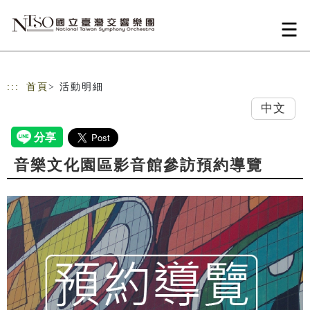
跳到主要內容
網站導覽
:::
首頁
> 活動明細
中文
音樂文化園區影音館參訪預約導覽