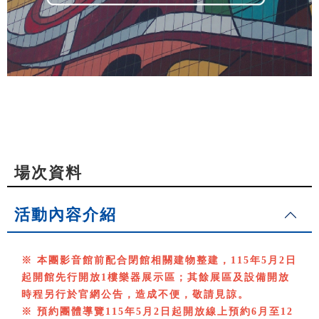
場次資料
活動內容介紹
※ 本團影音館前配合閉館相關建物整建，115年5月2日
起開館先行開放1樓樂器展示區；其餘展區及設備開放
時程另行於官網公告，造成不便，敬請見諒。
※ 預約團體導覽115年5月2日起開放線上預約6月至12