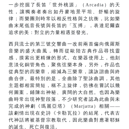
一步挖掘了長笛「世外桃源」（Arcadia）的天
性，讓獨奏者奏出如丹麥地景平坦、舒暢的旋
律；而樂團則時常以相反性格與之抗衡，比如樂
曲末尾低音長號與長笛的「互搏」，表達尼爾森
追求的美：對立的力量相遇並發光。
西貝流士的第三號交響曲一改前兩首偏向俄羅斯
音樂的盛大曲風，轉而從歐陸古典作品尋找靈
感，摸索出更精煉的形式。在樂器使用上，他刻
意淡化銅管角色，聚焦弦樂本身，另外，作品也
從典型的四樂章，縮減為三樂章，讓詼諧曲與終
曲合併。最特別的是，全曲除了聖詠曲調，其他
主題都相當簡短，稱不上旋律，彷彿在嘗試以幾
何圖案，鋪陳出神秘、廣闊的大自然。也因為樂
曲時常出現神聖段落，不少研究者認為此曲與未
完成的神劇《瑪麗亞塔》（Marjatta）相關——
該劇情出現在史詩《卡勒瓦拉》的結尾，代表古
代神話將被基督宗教取代，因此樂曲對應著耶穌
的誕生、死亡與復活。