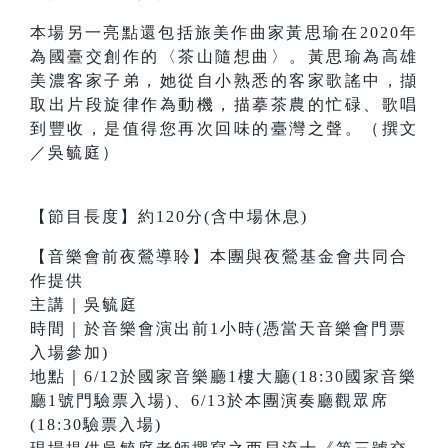
本場另一亮點還包括旅美作曲家黃思瑜在2020年
為國臺交創作的〈茶山隨想曲〉。黃思瑜為高雄
美濃客家子弟，她從自小熟悉的客家歌謠中，擷
取出片段旋律作為動機，描摹茶農的忙碌、歌唱
到豐收，是值得您再次回味的臺灣之聲。（撰文
／吳毓庭）
【節目長度】約120分(含中場休息)
【音樂會前夜鶯導聆】本團與夜鶯基金會共同合
作提供
主講｜吳毓庭
時間｜於音樂會演出前1小時(憑當天音樂會門票
入場參加)
地點｜6/12於國家音樂廳1樓大廳(18:30國家音樂
廳1號門驗票入場)、6/13於本團演奏廳觀眾席
(18:30驗票入場)