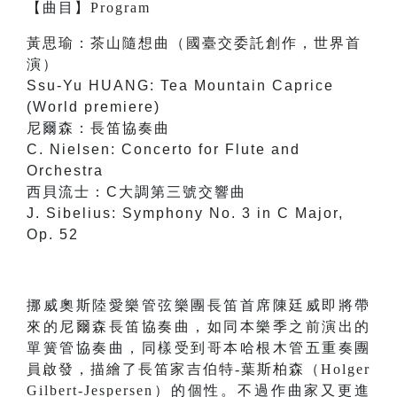
【
曲目
】
Program
黃思瑜：茶山隨想曲（國臺交委託創作，世界首
演）
Ssu-Yu HUANG: Tea Mountain Caprice
(World premiere)
尼爾森：長笛協奏曲
C. Nielsen: Concerto for Flute and
Orchestra
西貝流士：C大調第三號交響曲
J. Sibelius: Symphony No. 3 in C Major,
Op. 52
挪威奧斯陸愛樂管弦樂團長笛首席陳廷威即將帶
來的尼爾森長笛協奏曲，如同本樂季之前演出的
單簧管協奏曲，同樣受到哥本哈根木管五重奏團
員啟發，描繪了長笛家吉伯特-葉斯柏森（Holger
Gilbert-Jespersen）的個性。不過作曲家又更進