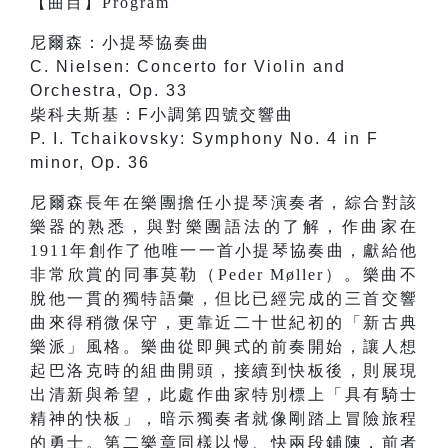
【
曲目
】
Program
尼爾森：小提琴協奏曲
C. Nielsen: Concerto for Violin and
Orchestra, Op. 33
柴科夫斯基：F小調第四號交響曲
P. I. Tchaikovsky: Symphony No. 4 in F
minor, Op. 36
尼爾森長年在樂團擔任小提琴演奏者，綜合對該
樂器的熟悉，與對樂團語法的了解，作曲家在
1911年創作了他唯一一首小提琴協奏曲，獻給他
非常欣賞的同事莫勒（Peder Møller）。樂曲不
脫他一貫的獨特語彙，但比已經完成的三首交響
曲來得稍微保守，更靠近二十世紀初的「新古典
樂派」風格。樂曲從即興式的前奏開始，讓人想
起巴洛克時的組曲開頭，接續到快板後，則展現
出清新與希望，此處作曲家特別標上「具有騎士
精神的快板」，暗示獨奏者就像剛踏上冒險旅程
的勇士。第二樂章同樣以慢、快兩段鋪陳，前者