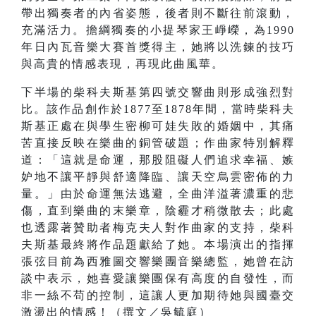
帶出獨奏者的內省姿態，後者則不斷往前滾動，
充滿活力。擔綱獨奏的小提琴家王崢嶸，為1990
年日內瓦音樂大賽首獎得主，她將以洗鍊的技巧
與高貴的情感表現，再現此曲風華。
下半場的柴科夫斯基第四號交響曲則形成強烈對
比。該作品創作於1877至1878年間，當時柴科夫
斯基正處在與學生密柳可娃失敗的婚姻中，其痛
苦直接反映在樂曲的銅管破題；作曲家特別解釋
道：「這就是命運，那股阻礙人們追求幸福、嫉
妒地不讓平靜與舒適降臨、讓天空烏雲密佈的力
量。」由於命運無法逃避，全曲洋溢著濃重的悲
傷，直到樂曲的末樂章，陰霾才稍微散去；此處
也透露著贊助者梅克夫人對作曲家的支持，柴科
夫斯基最終將作品題獻給了她。本場演出的指揮
張弦目前為西雅圖交響樂團音樂總監，她曾在訪
談中表示，她喜愛讓樂團保有高度的自發性，而
非一絲不苟的控制，這讓人更加期待她與國臺交
激盪出的情感！（撰文／吳毓庭）