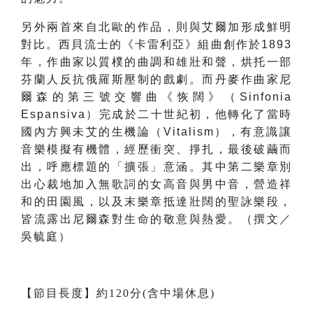
另外兩首來自北歐的作品，則與艾爾加形成鮮明
對比。西貝流士的《卡雷利亞》組曲創作於1893
年，作曲家以質樸的曲調和雄壯和聲，烘托一部
芬蘭人反抗俄羅斯壓制的戲劇。而丹麥作曲家尼
爾森的第三號交響曲《恢闊》（Sinfonia
Espansiva）完成於二十世紀初，他轉化了當時
國內方興未艾的生機論（Vitalism），有意識讓
音樂模擬有機體，經歷衝突、掙扎，最後破繭而
出，呼應標題的「擴張」意涵。其中第二樂章別
出心裁地加入無歌詞的女高音與男中音，營造祥
和的田園風，以及末樂章抵達壯闊的聖詠樂段，
皆流露出尼爾森對生命的敬意與熱愛。（撰文／
吳毓庭）
【節目長度】約120分(含中場休息)