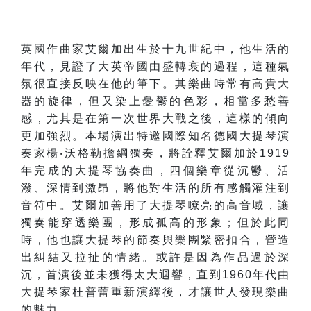
英國作曲家艾爾加出生於十九世紀中，他生活的
年代，見證了大英帝國由盛轉衰的過程，這種氣
氛很直接反映在他的筆下。其樂曲時常有高貴大
器的旋律，但又染上憂鬱的色彩，相當多愁善
感，尤其是在第一次世界大戰之後，這樣的傾向
更加強烈。本場演出特邀國際知名德國大提琴演
奏家楊‧沃格勒擔綱獨奏，將詮釋艾爾加於1919
年完成的大提琴協奏曲，四個樂章從沉鬱、活
潑、深情到激昂，將他對生活的所有感觸灌注到
音符中。艾爾加善用了大提琴嘹亮的高音域，讓
獨奏能穿透樂團，形成孤高的形象；但於此同
時，他也讓大提琴的節奏與樂團緊密扣合，營造
出糾結又拉扯的情緒。或許是因為作品過於深
沉，首演後並未獲得太大迴響，直到1960年代由
大提琴家杜普蕾重新演繹後，才讓世人發現樂曲
的魅力。