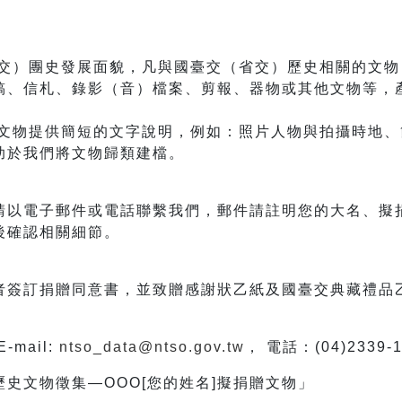
交）團史發展面貌，凡與國臺交（省交）歷史相關的文物
稿、信札、錄影（音）檔案、剪報、器物或其他文物等，
物提供簡短的文字說明，例如：照片人物與拍攝時地、
助於我們將文物歸類建檔。
請以電子郵件或電話聯繫我們，郵件請註明您的大名、擬
後確認相關細節。
者簽訂捐贈同意書，並致贈感謝狀乙紙及國臺交典藏禮品
mail:
ntso_data@ntso.gov.tw
， 電話：(04)2339-
史文物徵集—OOO[您的姓名]擬捐贈文物」