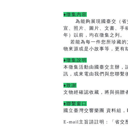
♦徵集內容
為能夠展現國臺交（省
宣、照片、圖片、文書、手
年）以前，均在徵集之列。
若能為每一件您所珍藏的文
物來源或是小故事等，更有
♦徵集說明
本徵集活動由國臺交主辦，
訊，或來電由我們與您聯繫
♦致謝
文物經確認收藏，將與捐贈
♦聯繫窗口
國立臺灣交響樂團 資料組，E-
E-mail
主旨請註明：「省交歷