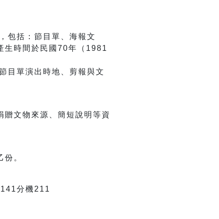
，包括：節目單、海報文
產生時間於民國
70
年（
1981
節目單演出時地、剪報與文
捐贈文物來源、簡短說明等資
乙份。
1141分機211