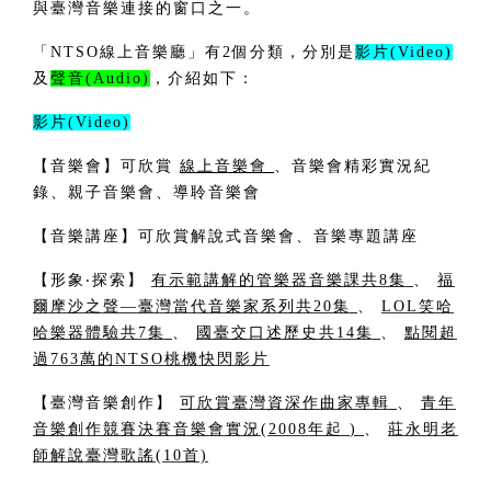
與臺灣音樂連接的窗口之一。
「NTSO線上音樂廳」有2個分類，分別是
影片(Video)
及
聲音(Audio)
，介紹如下：
影片(Video)
【音樂會】可欣賞
線上音樂會
、音樂會精彩實況紀
錄、親子音樂會、導聆音樂會
【音樂講座】可欣賞解說式音樂會、音樂專題講座
【形象‧探索】
有示範講解的管樂器音樂課共8集
、
福
爾摩沙之聲—臺灣當代音樂家系列共20集
、
LOL笑哈
哈樂器體驗共7集
、
國臺交口述歷史共14集
、
點閱超
過763萬的NTSO桃機快閃影片
【臺灣音樂創作】
可欣賞臺灣資深作曲家專輯
、
青年
音樂創作競賽決賽音樂會實況(2008年起
)
、
莊永明老
師解說臺灣歌謠(10首)