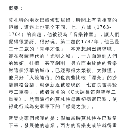
概要：
莫札特的兩次巴黎短暫居留，時間上有著相當的
距離，遭遇上也完全不同。七、八歲（1763-
1764）的首趟，他被視為「音樂神童」，讓人們
覺得很驚訝、很好玩。第二趟的1787年，他已是
二十二歲的「青年才俊」，本來想到巴黎求職，
卻在啓蒙時代的「光明之城」，一方面遭到人們
的嫉妬、排擠，甚至剝削，另方面由於他的音樂
對這個浮華的城市，已經顯得太繁複、太難懂，
他只好「入境隨俗」的也寫些比較「漂亮」的沙
龍風格音樂，就像新近被發現的「七首長笛與豎
琴二重奏」，或者著名的《C大調長笛與豎琴二
重奏》。然而隨行的莫札特母親卻病逝巴黎，使
得此行成為史家筆下的「感傷之旅」。
音樂史家們感嘆的是：假如當時莫札特在巴黎留
下來，發展他的志業，西方的音樂史或許就得重