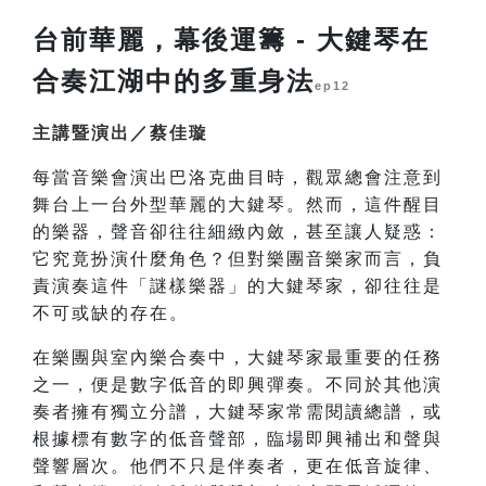
台前華麗，幕後運籌 - 大鍵琴在
合奏江湖中的多重身法
ep12
主講暨演出／蔡佳璇
每當音樂會演出巴洛克曲目時，觀眾總會注意到
舞台上一台外型華麗的大鍵琴。然而，這件醒目
的樂器，聲音卻往往細緻內斂，甚至讓人疑惑：
它究竟扮演什麼角色？但對樂團音樂家而言，負
責演奏這件「謎樣樂器」的大鍵琴家，卻往往是
不可或缺的存在。
在樂團與室內樂合奏中，大鍵琴家最重要的任務
之一，便是數字低音的即興彈奏。不同於其他演
奏者擁有獨立分譜，大鍵琴家常需閱讀總譜，或
根據標有數字的低音聲部，臨場即興補出和聲與
聲響層次。他們不只是伴奏者，更在低音旋律、