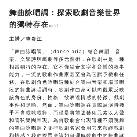
舞曲詠唱調：探索歌劇音樂世界
的獨特存在
ep10
主講／車炎江
「舞曲詠唱調」（dance aria）結合舞蹈、音
樂、文學詩與戲劇等多元藝術，在歌劇中是一種
相當獨特的存在。它不僅結合文字和音樂的敘事
能力，一流的歌劇作曲家甚至會為它賦予戲劇任
務。在歌劇角色吟唱這種結合舞曲音樂和場景唱
段的舞曲詠唱調時，歌劇作曲家可以向觀眾反映
該角色的身份、性格、欲表達情感的特徵、戲劇
事件和隱喻。然而，舞曲詠唱調在實際展演時幾
乎不會載歌載舞，而僅是將前述藝術元素以人聲
和管弦樂團呈現。為何歌劇會出現這種不須跳舞
的舞曲詠唱調？哪些歌劇名家會用它來演繹戲劇
和情感？我們觀眾應該如何理解歌劇中的舞曲詠