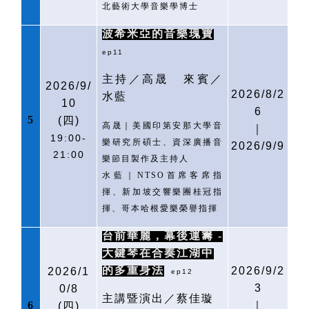
北藝術大學音樂學博士
波希米亞的音樂瑰寶
ep11
主持／高晟
來賓／
2026/9/
2026/8/2
水藍
10
6
5
(
四)
高晟｜美國印第安那大學音
｜
19:00-
樂研究所碩士、資深廣播音
2026/9/9
21:00
樂節目製作及主持人
水藍｜
NTSO
首席客席指
揮、新加坡交響樂團桂冠指
揮、哥本哈根愛樂榮譽指揮
台前華麗，幕後運籌
-
大鍵琴在合奏江湖中
的多重身法
2026/9/2
2026/1
ep12
3
0/8
主講暨演出／蔡佳璇
6
｜
(
四)