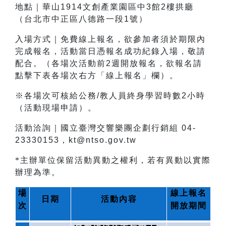
地點｜華山1914文創產業園區中3館2樓拱廳
（台北市中正區八德路一段1號）
入場方式｜免費線上報名，欲參加者須於期限內
完成報名，活動當日憑報名成功紀錄入場，敬請
配合。（各場次活動前2週開放報名，欲報名請
點擊下表各場次右方「線上報名」欄）。
※各場次可核給公務/教人員終身學習時數2小時
（活動現場申請）。
活動洽詢｜國立臺灣交響樂團企劃行銷組 04-
23330153，kt@ntso.gov.tw
*主辦單位保留活動異動之權利，若有異動以實際
辦理為準。
場
線上報名
日期
活動內容
次
開放期間