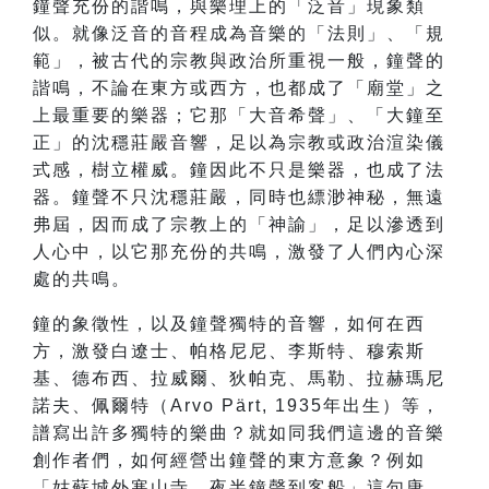
鐘聲充份的諧鳴，與樂理上的「泛音」現象類
似。就像泛音的音程成為音樂的「法則」、「規
範」，被古代的宗教與政治所重視一般，鐘聲的
諧鳴，不論在東方或西方，也都成了「廟堂」之
上最重要的樂器；它那「大音希聲」、「大鐘至
正」的沈穩莊嚴音響，足以為宗教或政治渲染儀
式感，樹立權威。鐘因此不只是樂器，也成了法
器。鐘聲不只沈穩莊嚴，同時也縹渺神秘，無遠
弗屆，因而成了宗教上的「神諭」，足以滲透到
人心中，以它那充份的共鳴，激發了人們內心深
處的共鳴。
鐘的象徵性，以及鐘聲獨特的音響，如何在西
方，激發白遼士、帕格尼尼、李斯特、穆索斯
基、德布西、拉威爾、狄帕克、馬勒、拉赫瑪尼
諾夫、佩爾特（Arvo Pärt, 1935年出生）等，
譜寫出許多獨特的樂曲？就如同我們這邊的音樂
創作者們，如何經營出鐘聲的東方意象？例如
「姑蘇城外寒山寺，夜半鐘聲到客船」這句唐