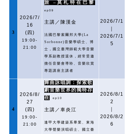
旅
–莫札特在巴黎
ep09
2026/7/
2026/7/1
主講／陳漢金
16
｜
3
(
四)
法國巴黎索爾邦大學
(La
2026/7/1
19:00-
Sorbonne)
音樂學碩士、博
5
21:00
士，國立臺灣師範大學音樂
學系副教授退休，經常受邀
擔任音樂會導聆、音樂欣賞
專題講座主講者
舞曲詠唱調：探索歌
劇音樂世界的獨特存
2026/8/1
2026/8/
在
ep10
2
27
4
｜
(
四)
主講／車炎江
2026/8/2
19:00-
逢甲大學建築系畢業、東海
6
21:00
大學聲樂演唱碩士、國立臺