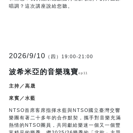
唱調？這次講座說給您聽。
2026/9/10
（四）19:00-21:00
波希米亞的音樂瑰寶
ep11
主持／高晟
來賓／水藍
NTSO
首席客席指揮水藍與NTSO國立臺灣交響
樂團有著二十多年的合作默契，攜手對音樂充滿
熱情的NTSO團員，共同獻給樂迷一個又一個豐
富精采的樂季。繼2025/26樂季的「北歐」主題