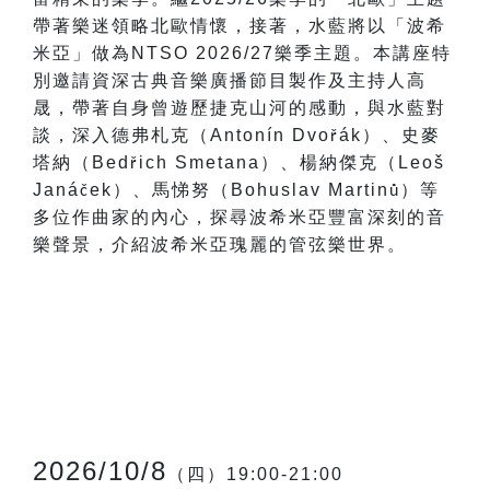
帶著樂迷領略北歐情懷，接著，水藍將以「波希
米亞」做為NTSO 2026/27樂季主題。本講座特
別邀請資深古典音樂廣播節目製作及主持人高
晟，帶著自身曾遊歷捷克山河的感動，與水藍對
談，深入德弗札克（Antonín Dvo
á
k
）、史麥
ř
塔納（Bed
ich Smetana
）、楊納傑克（Leoš
ř
Janá
ek
）、馬悌努（Bohuslav Martin
）等
č
ů
多位作曲家的內心，探尋波希米亞豐富深刻的音
樂聲景，介紹波希米亞瑰麗的管弦樂世界。
2026/10/8
（四）19:00-21:00