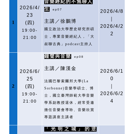
音樂經紀的不無聊人
2026/4/
生
ep07
2026/4/8
23
｜
主講／徐鵬博
1
(
四)
2026/4/2
國立政治大學歷史研究所碩
19:00-
2
士，專業音樂經紀人，「大
21:00
叔聊古典」
podcast
主持人
鐘聲與音樂
ep08
主講／陳漢金
2026/6/1
2026/6/
0
25
法國巴黎索爾邦大學
(La
2
｜
(
四)
Sorbonne)
音樂學碩士、博
2026/6/2
19:00-
士，國立臺灣師範大學音樂
4
21:00
學系副教授退休，經常受邀
擔任音樂會導聆、音樂欣賞
專題講座主講者
「光明之城」的逆