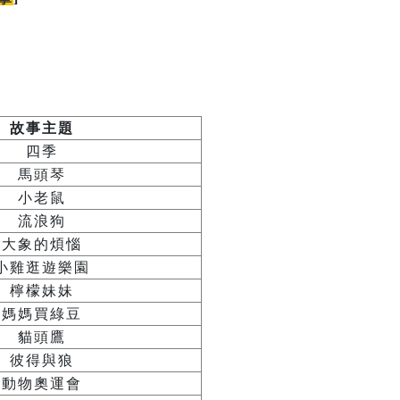
故事主題
四季
馬頭琴
小老鼠
流浪狗
大象的煩惱
小雞逛遊樂園
檸檬妹妹
媽媽買綠豆
貓頭鷹
彼得與狼
動物奧運會