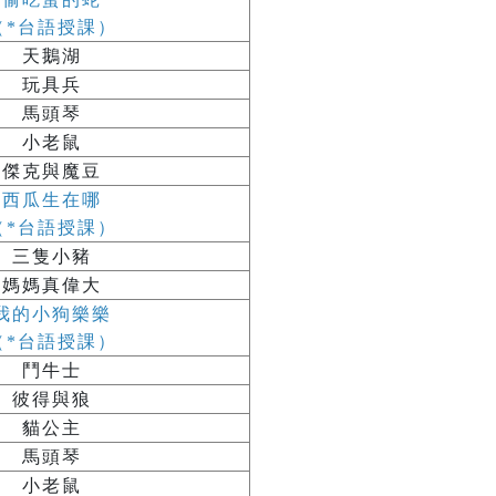
（*台語授課）
天鵝湖
玩具兵
馬頭琴
小老鼠
傑克與魔豆
西瓜生在哪
（*台語授課）
三隻小豬
媽媽真偉大
我的小狗樂樂
（*台語授課）
鬥牛士
彼得與狼
貓公主
馬頭琴
小老鼠