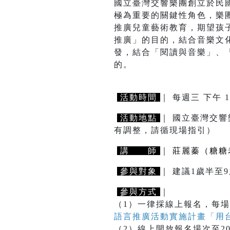
國立臺灣交響樂團創立於民
極為重要的關鍵性角色，樂
推廣兒童藝術教育，期望孩
推廣」的目的，結合音樂文
發，結合「閱讀與音樂」、
的。
活動時間
｜ 每週三 下午 1
活動地點
｜ 國立臺灣交響
有調整，請循現場指引）
講 師
｜
莊麗蓁（糖糖
參與對象
｜ 建議1歲半
參與方式
｜
（1）一律採線上報名，每場
語言推廣活動實施計畫「用
（2）線上開放報名場次至2