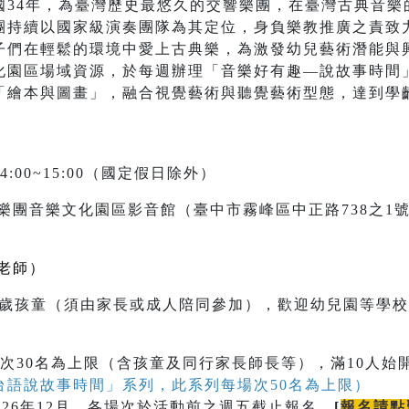
國34年，為臺灣歷史最悠久的交響樂團，在臺灣古典音樂
團持續以國家級演奏團隊為其定位，身負樂教推廣之責致
子們在輕鬆的環境中愛上古典樂，為激發幼兒藝術潛能與
化園區場域資源，於每週辦理「音樂好有趣—說故事時間
「繪本與圖畫」，融合視覺藝術與聽覺藝術型態，達到學
4:00~15:00（國定假日除外）
樂團音樂文化園區影音館（臺中市霧峰區中正路738之1
老師）
至9歲孩童（須由家長或成人陪同參加），歡迎幼兒園等學
次30名為上限（含孩童及同行家長師長等），滿10人始
台語說故事時間」系列，此系列每場次50名為上限）
026年12月，各場次於活動前之週五截止報名。
[
報名請點