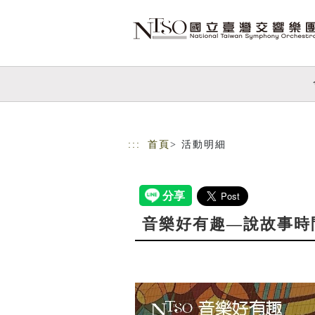
跳到主要內容
網站導覽
:::
首頁
> 活動明細
音樂好有趣—說故事時