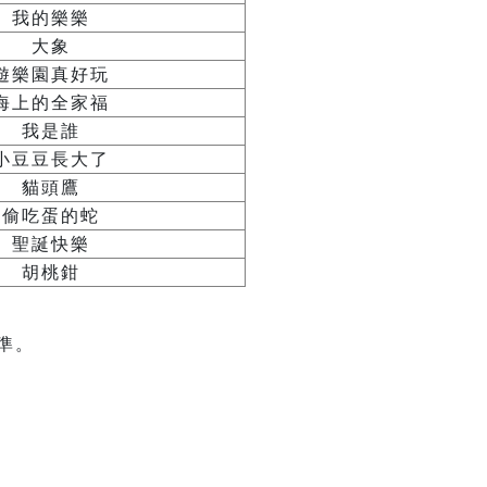
我的樂樂
大象
遊樂園真好玩
海上的全家福
我是誰
小豆豆長大了
貓頭鷹
偷吃蛋的蛇
聖誕快樂
胡桃鉗
準。