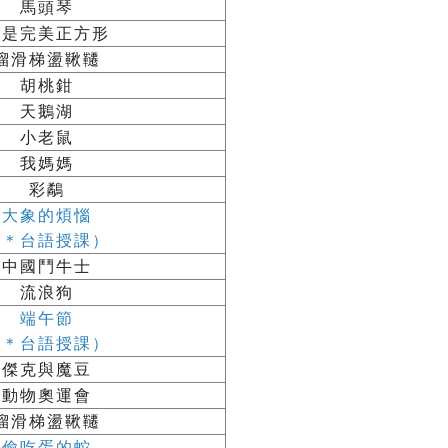
馬頭琴
我是完美正方形
溜滑梯盪鞦韆
胡桃鉗
天鵝湖
小老鼠
我媽媽
彩鷸
大象的煩惱
（＊台語授課）
中國鬥牛士
流浪狗
端午節
（＊台語授課）
傑克與魔豆
動物奧運會
溜滑梯盪鞦韆
偷吃蛋的蛇