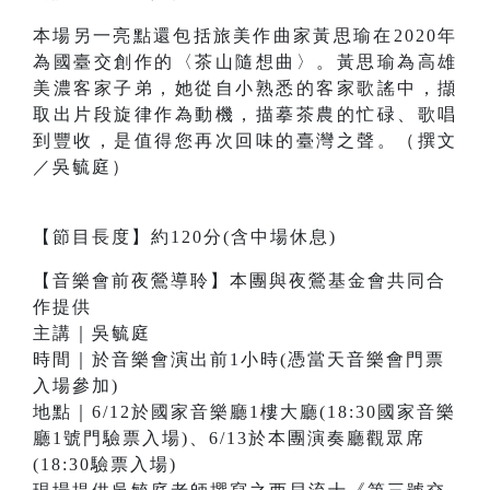
本場另一亮點還包括旅美作曲家黃思瑜在2020年
為國臺交創作的〈茶山隨想曲〉。黃思瑜為高雄
美濃客家子弟，她從自小熟悉的客家歌謠中，擷
取出片段旋律作為動機，描摹茶農的忙碌、歌唱
到豐收，是值得您再次回味的臺灣之聲。（撰文
／吳毓庭）
【節目長度】約120分(含中場休息)
【音樂會前夜鶯導聆】本團與夜鶯基金會共同合
作提供
主講｜吳毓庭
時間｜於音樂會演出前1小時(憑當天音樂會門票
入場參加)
地點｜6/12於國家音樂廳1樓大廳(18:30國家音樂
廳1號門驗票入場)、6/13於本團演奏廳觀眾席
(18:30驗票入場)