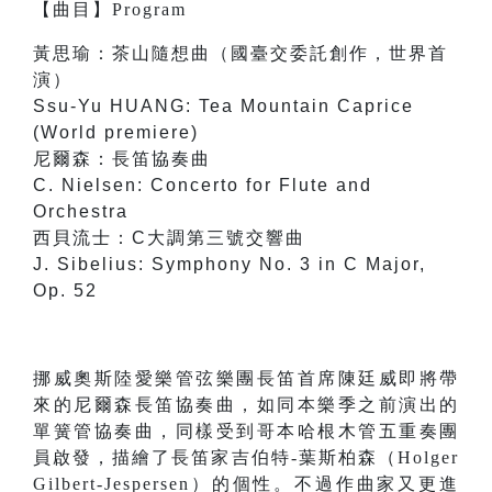
【
曲目
】
Program
黃思瑜：茶山隨想曲（國臺交委託創作，世界首
演）
Ssu-Yu HUANG: Tea Mountain Caprice
(World premiere)
尼爾森：長笛協奏曲
C. Nielsen: Concerto for Flute and
Orchestra
西貝流士：C大調第三號交響曲
J. Sibelius: Symphony No. 3 in C Major,
Op. 52
挪威奧斯陸愛樂管弦樂團長笛首席陳廷威即將帶
來的尼爾森長笛協奏曲，如同本樂季之前演出的
單簧管協奏曲，同樣受到哥本哈根木管五重奏團
員啟發，描繪了長笛家吉伯特-葉斯柏森（Holger
Gilbert-Jespersen）的個性。不過作曲家又更進