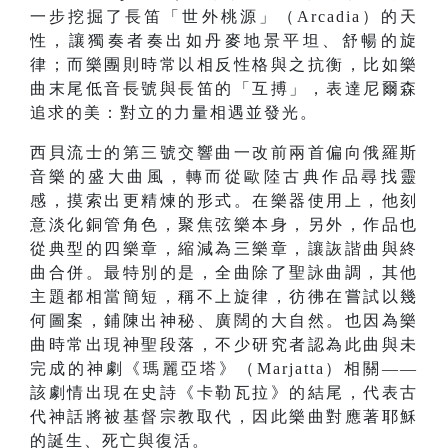
一步挖掘了長笛「世外桃源」（Arcadia）的天
性，讓獨奏者奏出如丹麥地景平坦、舒暢的旋
律；而樂團則時常以相反性格與之抗衡，比如樂
曲末尾低音長號與長笛的「互搏」，表達尼爾森
追求的美：對立的力量相遇並發光。
西貝流士的第三號交響曲一改前兩首偏向俄羅斯
音樂的盛大曲風，轉而從歐陸古典作品尋找靈
感，摸索出更精煉的形式。在樂器使用上，他刻
意淡化銅管角色，聚焦弦樂本身，另外，作品也
從典型的四樂章，縮減為三樂章，讓詼諧曲與終
曲合併。最特別的是，全曲除了聖詠曲調，其他
主題都相當簡短，稱不上旋律，彷彿在嘗試以幾
何圖案，鋪陳出神秘、廣闊的大自然。也因為樂
曲時常出現神聖段落，不少研究者認為此曲與未
完成的神劇《瑪麗亞塔》（Marjatta）相關——
該劇情出現在史詩《卡勒瓦拉》的結尾，代表古
代神話將被基督宗教取代，因此樂曲對應著耶穌
的誕生、死亡與復活。