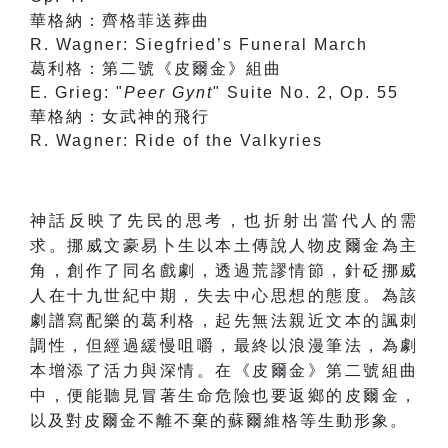
華格納：齊格菲送葬曲
R. Wagner: Siegfried’s Funeral March
葛利格：第二號《皮爾金》組曲
E. Grieg: "
Peer Gynt
" Suite No. 2, Op. 55
華格納：女武神的飛行
R. Wagner: Ride of the Valkyries
神話反映了先民的思考，也折射出當代人的需
求。挪威文豪易卜生以本土傳說人物皮爾金為主
角，創作了同名戲劇，透過荒謬情節，針砭挪威
人在十九世紀中期，失去中心思想的態度。為該
劇譜寫配樂的葛利格，起先無法親近文本的諷刺
調性，但經過緩慢咀嚼，最終以浪漫筆法，為劇
本增添了活力與深情。在《皮爾金》第二號組曲
中，便能聽見冒著生命危險也要返鄉的皮爾金，
以及對皮爾金不離不棄的蘇爾維格等生動形象。