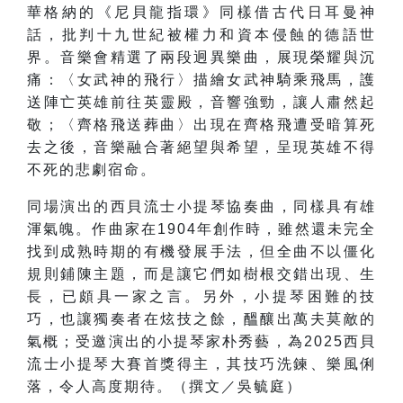
華格納的《尼貝龍指環》同樣借古代日耳曼神
話，批判十九世紀被權力和資本侵蝕的德語世
界。音樂會精選了兩段迥異樂曲，展現榮耀與沉
痛：〈女武神的飛行〉描繪女武神騎乘飛馬，護
送陣亡英雄前往英靈殿，音響強勁，讓人肅然起
敬；〈齊格飛送葬曲〉出現在齊格飛遭受暗算死
去之後，音樂融合著絕望與希望，呈現英雄不得
不死的悲劇宿命。
同場演出的西貝流士小提琴協奏曲，同樣具有雄
渾氣魄。作曲家在1904年創作時，雖然還未完全
找到成熟時期的有機發展手法，但全曲不以僵化
規則鋪陳主題，而是讓它們如樹根交錯出現、生
長，已頗具一家之言。另外，小提琴困難的技
巧，也讓獨奏者在炫技之餘，醞釀出萬夫莫敵的
氣概；受邀演出的小提琴家朴秀藝，為2025西貝
流士小提琴大賽首獎得主，其技巧洗鍊、樂風俐
落，令人高度期待。（撰文／吳毓庭）