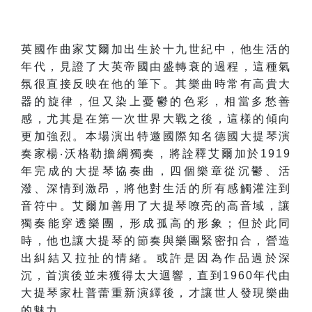
英國作曲家艾爾加出生於十九世紀中，他生活的
年代，見證了大英帝國由盛轉衰的過程，這種氣
氛很直接反映在他的筆下。其樂曲時常有高貴大
器的旋律，但又染上憂鬱的色彩，相當多愁善
感，尤其是在第一次世界大戰之後，這樣的傾向
更加強烈。本場演出特邀國際知名德國大提琴演
奏家楊‧沃格勒擔綱獨奏，將詮釋艾爾加於1919
年完成的大提琴協奏曲，四個樂章從沉鬱、活
潑、深情到激昂，將他對生活的所有感觸灌注到
音符中。艾爾加善用了大提琴嘹亮的高音域，讓
獨奏能穿透樂團，形成孤高的形象；但於此同
時，他也讓大提琴的節奏與樂團緊密扣合，營造
出糾結又拉扯的情緒。或許是因為作品過於深
沉，首演後並未獲得太大迴響，直到1960年代由
大提琴家杜普蕾重新演繹後，才讓世人發現樂曲
的魅力。