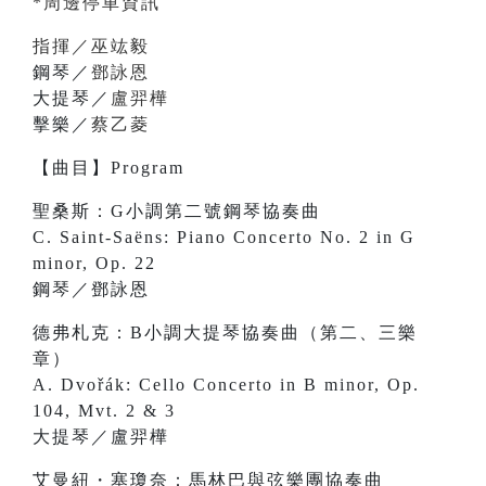
*周邊停車資訊
指揮／巫竑毅
鋼琴／
鄧詠恩
大提琴／
盧羿樺
擊樂／
蔡乙菱
【曲目】Program
聖桑斯：G小調第二號鋼琴協奏曲
C. Saint-Saëns: Piano Concerto No. 2 in G
minor, Op. 22
鋼琴／鄧詠恩
德弗札克：B小調大提琴協奏曲（第二、三樂
章）
A. Dvořák: Cello Concerto in B minor, Op.
104, Mvt. 2 & 3
大提琴／盧羿樺
艾曼紐・塞瓊奈：馬林巴與弦樂團協奏曲