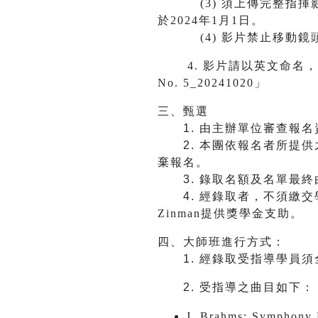
(3) 須上傳完整指揮影
於2024年1月1日。
(4) 影片禁止移動鏡頭
4. 影片請以英文命名，應含報
No. 5_20241020」
三、甄選
1.
由主辦單位審查報名
2.
本團依報名者所提供
棄報名。
3.
錄取名額及名單最終由
4.
經錄取者，不須繳交
Zinman提供獎學金支助。
四、大師班進行方式：
1.
​​​​​​經錄取受指
2.
受指導之曲目如下：
J. Brahms: Symphony N