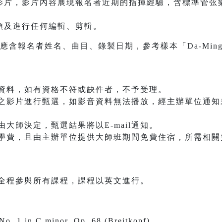
片，影片內容展現報名者近期的指揮經驗，含標準管弦
及進行任何編輯、剪輯。
名者姓名、曲目、錄製日期，參考樣本「Da-Ming Lee_Be
資料，如有資格不符或缺件者，不予受理。
之影片進行甄選，如影音資料無法播放，經主辦單位通知
大師決定，甄選結果將以E-mail通知。
學費，且由主辦單位提供大師班期間免費住宿，所需相關費
導學員須全程參與所有課程，課程以英文進行。
o. 1 in C minor, Op. 68 (Breitkopf)