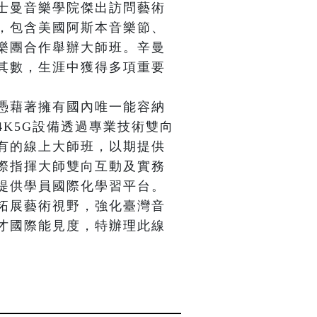
士曼音樂學院傑出訪問藝術
，包含美國阿斯本音樂節、
樂團合作舉辦大師班。辛曼
其數，生涯中獲得多項重要
憑藉著擁有國內唯一能容納
K5G設備透過專業技術雙向
有的線上大師班，以期提供
際指揮大師雙向互動及實務
提供學員國際化學習平台。
拓展藝術視野，強化臺灣音
才國際能見度，特辦理此線