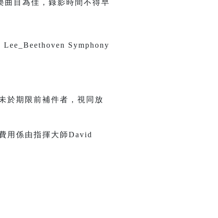
樂曲目為佳，錄影時間不得早
ethoven Symphony
未於期限前補件者，視同放
用係由指揮大師David