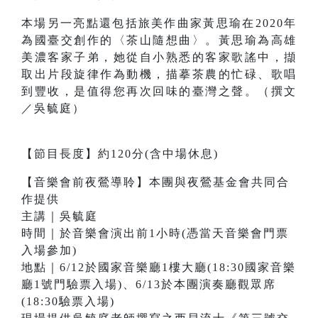
本場另一亮點還包括旅美作曲家黃思瑜在2020年
為國臺交創作的〈茶山隨想曲〉。黃思瑜為高雄
美濃客家子弟，她從自小熟悉的客家歌謠中，擷
取出片段旋律作為動機，描摹茶農的忙碌、歌唱
到豐收，是值得您再次回味的臺灣之聲。（撰文
／吳毓庭）
【節目長度】約120分(含中場休息)
【音樂會前夜鶯導聆】本團與夜鶯基金會共同合
作提供
主講｜吳毓庭
時間｜於音樂會演出前1小時(憑當天音樂會門票
入場參加)
地點｜6/12於國家音樂廳1樓大廳(18:30國家音樂
廳1號門驗票入場)、6/13於本團演奏廳觀眾席
(18:30驗票入場)