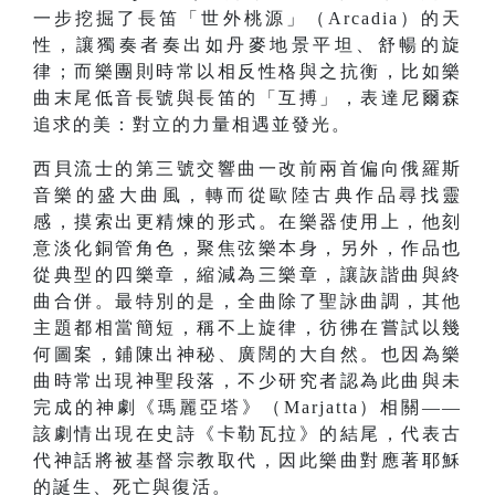
一步挖掘了長笛「世外桃源」（Arcadia）的天
性，讓獨奏者奏出如丹麥地景平坦、舒暢的旋
律；而樂團則時常以相反性格與之抗衡，比如樂
曲末尾低音長號與長笛的「互搏」，表達尼爾森
追求的美：對立的力量相遇並發光。
西貝流士的第三號交響曲一改前兩首偏向俄羅斯
音樂的盛大曲風，轉而從歐陸古典作品尋找靈
感，摸索出更精煉的形式。在樂器使用上，他刻
意淡化銅管角色，聚焦弦樂本身，另外，作品也
從典型的四樂章，縮減為三樂章，讓詼諧曲與終
曲合併。最特別的是，全曲除了聖詠曲調，其他
主題都相當簡短，稱不上旋律，彷彿在嘗試以幾
何圖案，鋪陳出神秘、廣闊的大自然。也因為樂
曲時常出現神聖段落，不少研究者認為此曲與未
完成的神劇《瑪麗亞塔》（Marjatta）相關——
該劇情出現在史詩《卡勒瓦拉》的結尾，代表古
代神話將被基督宗教取代，因此樂曲對應著耶穌
的誕生、死亡與復活。