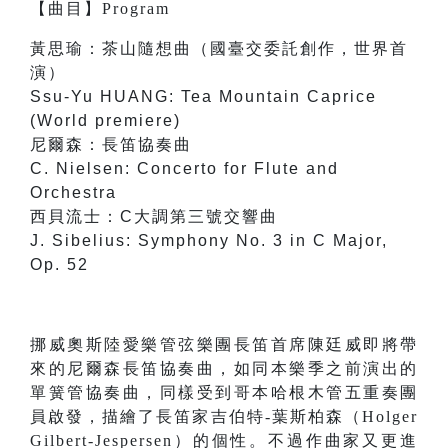
【
曲目
】
Program
黃思瑜：茶山隨想曲（國臺交委託創作，世界首
演）
Ssu-Yu HUANG: Tea Mountain Caprice
(World premiere)
尼爾森：長笛協奏曲
C. Nielsen: Concerto for Flute and
Orchestra
西貝流士：C大調第三號交響曲
J. Sibelius: Symphony No. 3 in C Major,
Op. 52
挪威奧斯陸愛樂管弦樂團長笛首席陳廷威即將帶
來的尼爾森長笛協奏曲，如同本樂季之前演出的
單簧管協奏曲，同樣受到哥本哈根木管五重奏團
員啟發，描繪了長笛家吉伯特-葉斯柏森（Holger
Gilbert-Jespersen）的個性。不過作曲家又更進