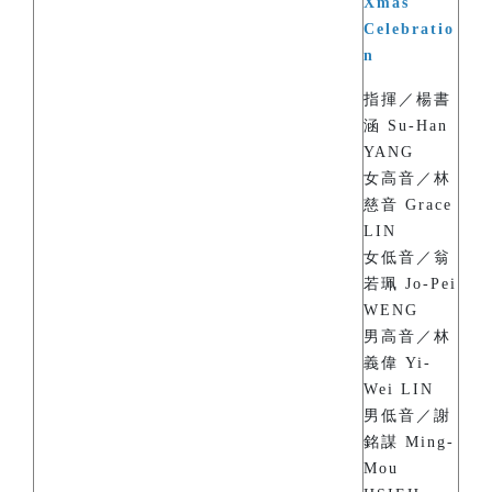
Xmas
Celebratio
n
指揮／楊書
涵 Su-Han
YANG
女高音／林
慈音 Grace
LIN
女低音／翁
若珮 Jo-Pei
WENG
男高音／林
義偉 Yi-
Wei LIN
男低音／謝
銘謀 Ming-
Mou