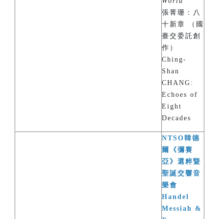
World
”
張菁珊：八
十新章 （國
臺交委託創
作）
Ching-
Shan
CHANG:
Echoes of
Eight
Decades
NTSO韓德
爾《彌賽
亞》選粹暨
聖誕交響音
樂會
Handel
Messiah &