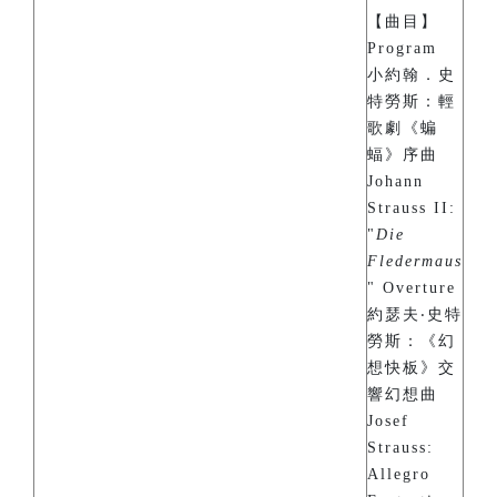
【曲目】
Program
小約翰．史
特勞斯：輕
歌劇《蝙
蝠》序曲
Johann
Strauss II:
"
Die
Fledermaus
" Overture
約瑟夫‧史特
勞斯：《幻
想快板》交
響幻想曲
Josef
Strauss:
Allegro