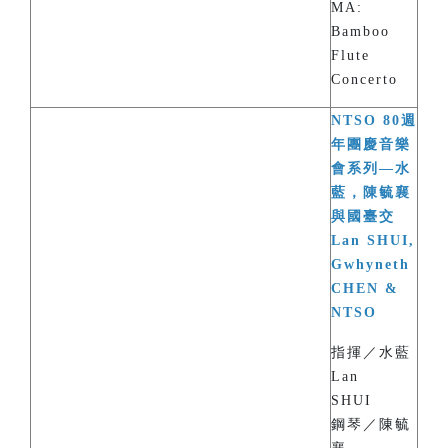
MA:
Bamboo
Flute
Concerto
NTSO 80週
年團慶音樂
會系列—水
藍，陳毓襄
與國臺交
Lan SHUI,
Gwhyneth
CHEN &
NTSO
指揮／水藍
Lan
SHUI
鋼琴／陳毓