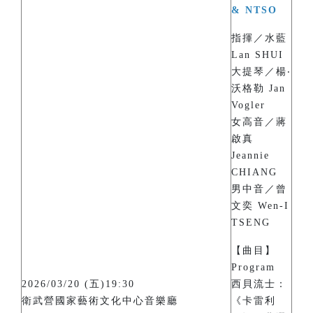
& NTSO
指揮／水藍
Lan SHUI
大提琴／楊‧
沃格勒 Jan
Vogler
女高音／蔣
啟真
Jeannie
CHIANG
男中音／曾
文奕 Wen-I
TSENG
【曲目】
Program
2026/03/20 (五)19:30
西貝流士：
衛武營國家藝術文化中心音樂廳
《卡雷利