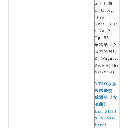
金》組曲
E. Grieg:
"
Peer
Gynt
" Suit
e No. 2,
Op. 55
華格納：女
武神的飛行
R. Wagner:
Ride of the
Valkyries
NTSO水藍
與國臺交—
威爾第《安
魂曲》
Lan SHUI
& NTSO-
Verdi