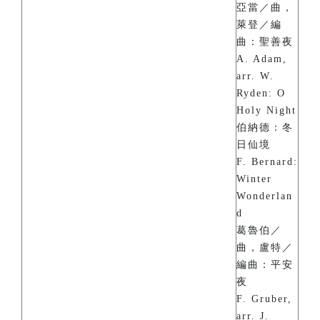
亞當／曲，
萊登／編
曲：聖善夜
A. Adam,
arr. W.
Ryden: O
Holy Night
伯納德：冬
日仙境
F. Bernard:
Winter
Wonderlan
d
葛魯伯／
曲，盧特／
編曲：平安
夜
F. Gruber,
arr. J.