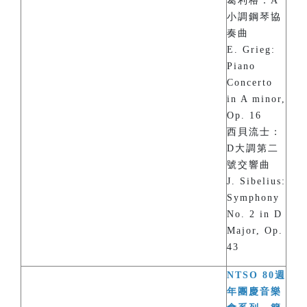
葛利格：A
小調鋼琴協
奏曲
E. Grieg:
Piano
Concerto
in A minor,
Op. 16
西貝流士：
D大調第二
號交響曲
J. Sibelius:
Symphony
No. 2 in D
Major, Op.
43
NTSO 80週
年團慶音樂