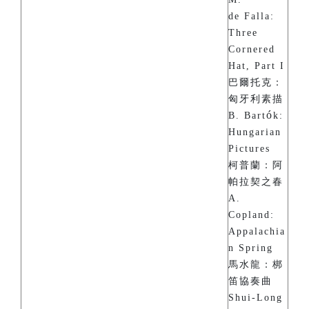
de Falla:
Three
Cornered
Hat, Part I
巴爾托克：
匈牙利素描
ó
B. Bart
k:
Hungarian
Pictures
柯普蘭：阿
帕拉契之春
A.
Copland:
Appalachia
n Spring
馬水龍：梆
笛協奏曲
Shui-Long