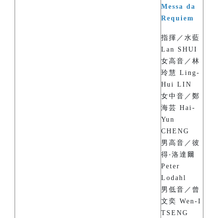
Messa da
Requiem
指揮／水藍
Lan SHUI
女高音／林
玲慧 Ling-
Hui LIN
女中音／鄭
海芸 Hai-
Yun
CHENG
男高音／彼
得‧洛達爾
Peter
Lodahl
男低音／曾
文奕 Wen-I
TSENG