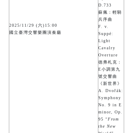
D.733
蘇佩：輕騎
兵序曲
2025/11/29 (六)15:00
F. v.
國立臺灣交響樂團演奏廳
Suppé:
Light
Cavalry
Overture
德弗札克：
E小調第九
號交響曲
《新世界》
A. Dvořák:
Symphony
No. 9 in E
minor, Op.
95 “
From
the New