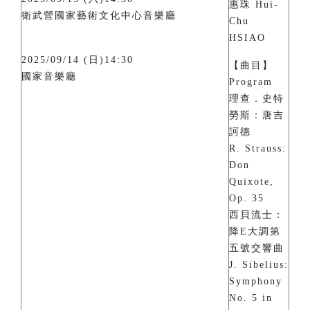
惠珠 Hui-
衛武營國家藝術文化中心音樂廳
Chu
HSIAO
2025/09/14 (日)14:30
【曲目】
國家音樂廳
Program
理查．史特
勞斯：唐吉
訶德
R. Strauss:
Don
Quixote,
Op. 35
西貝流士：
降E大調第
五號交響曲
J. Sibelius:
Symphony
No. 5 in