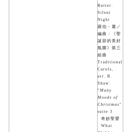
Rutter:
Silent
Night
羅伯・蕭／
編曲：《聖
誕節的美好
氛圍》第三
組曲
Traditional
Carols,
arr. R.
Shaw:
“
Many
Moods of
Christmas
”
suite 3
奇妙聖嬰
What