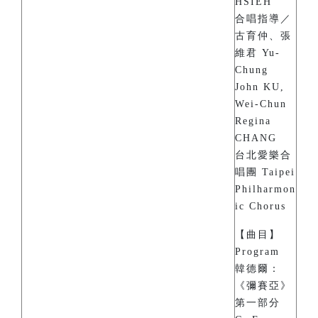
HSIEH
合唱指導／
古育仲、張
維君 Yu-
Chung
John KU,
Wei-Chun
Regina
CHANG
台北愛樂合
唱團 Taipei
Philharmon
ic Chorus
【曲目】
Program
韓德爾：
《彌賽亞》
第一部分