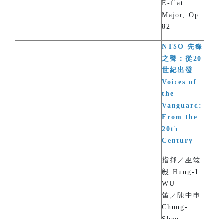
E-flat
Major, Op.
82
NTSO 先鋒
之聲：從20
世紀出發
Voices of
the
Vanguard:
From the
20th
Century
指揮／巫竑
毅 Hung-I
WU
笛／陳中申
Chung-
Shen