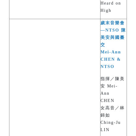
Heard on
High
歲末音樂會
—NTSO 陳
美安與國臺
交
Mei-Ann
CHEN &
NTSO
指揮／陳美
安 Mei-
Ann
CHEN
女高音／林
錦如
Ching-Ju
LIN