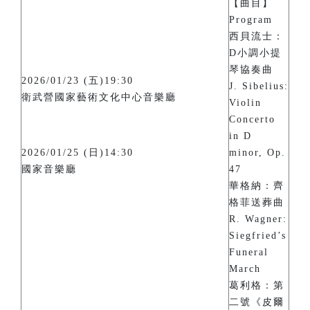
【曲目】
Program
西貝流士：
D小調小提
琴協奏曲
2026/01/23 (五)19:30
J. Sibelius:
衛武營國家藝術文化中心音樂廳
Violin
Concerto
in D
2026/01/25 (日)14:30
minor, Op.
國家音樂廳
47
華格納：齊
格菲送葬曲
R. Wagner:
Siegfried’s
Funeral
March
葛利格：第
二號《皮爾