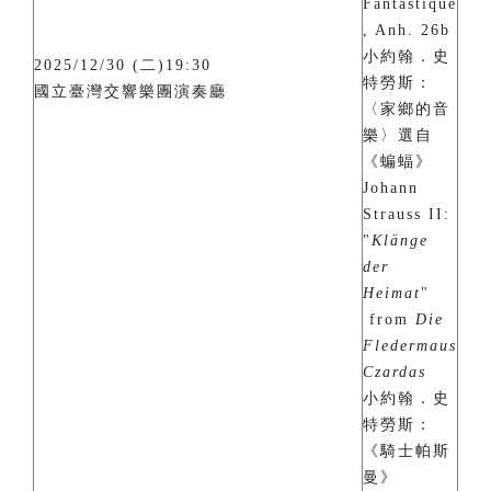
Fantastique
, Anh. 26b
小約翰．史
2025/12/30 (二)19:30
特勞斯：
國立臺灣交響樂團演奏廳
〈家鄉的音
樂〉選自
《蝙蝠》
Johann
Strauss II:
"
Klänge
der
Heimat
"
from
Die
Fledermaus
Czardas
小約翰．史
特勞斯：
《騎士帕斯
曼》