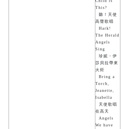
Child is
This?
聽！天使
高聲歌唱
Hark!
The Herald
Angels
Sing
珍妮・伊
莎貝拉帶來
火炬
Bring a
Torch,
Jeanette,
Isabella
天使歌唱
在高天
Angels
We have