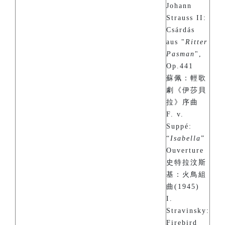
Johann
Strauss II:
Csárdás
aus "
Ritter
Pasman
",
Op.441
蘇佩：輕歌
劇《伊莎貝
拉》序曲
F. v.
Suppé:
“
Isabella
”
Ouverture
史特拉汶斯
基：火鳥組
曲(1945)
I.
Stravinsky:
Firebird