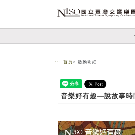
跳到主要內容
網站導覽
:::
首頁
> 活動明細
音樂好有趣—說故事時