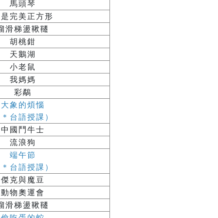
馬頭琴
我是完美正方形
溜滑梯盪鞦韆
胡桃鉗
天鵝湖
小老鼠
我媽媽
彩鷸
大象的煩惱
（＊台語授課）
中國鬥牛士
流浪狗
端午節
（＊台語授課）
傑克與魔豆
動物奧運會
溜滑梯盪鞦韆
偷吃蛋的蛇