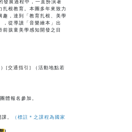
的發展過程中，一直扮演著
力扎根教育。本團多年來致力
興趣，達到「教育扎根、美學
」，從導讀「音樂繪本」出
齡前孩童美學感知開發之目
號）
[交通指引]
（活動地點若
校團體報名參加。
開課。
（標註＊之課程為國家
擊
]