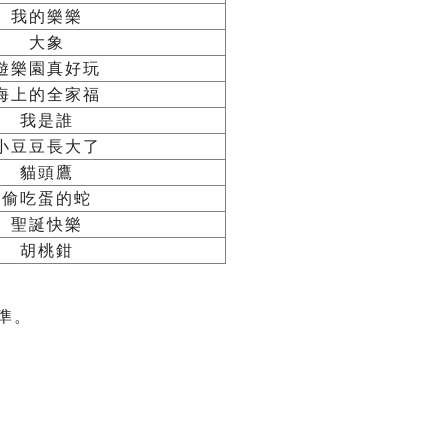
我的樂樂
大象
遊樂園真好玩
海上的全家福
我是誰
小豆豆長大了
貓頭鷹
偷吃蛋的蛇
聖誕快樂
胡桃鉗
準。