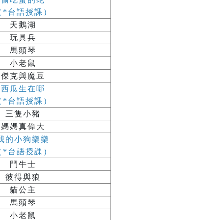
（*台語授課）
天鵝湖
玩具兵
馬頭琴
小老鼠
傑克與魔豆
西瓜生在哪
（*台語授課）
三隻小豬
媽媽真偉大
我的小狗樂樂
（*台語授課）
鬥牛士
彼得與狼
貓公主
馬頭琴
小老鼠