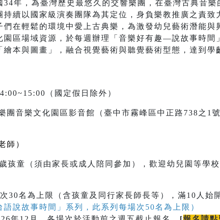
國34年，為臺灣歷史最悠久的交響樂團，在臺灣古典音樂
團持續以國家級演奏團隊為其定位，身負樂教推廣之責致
子們在輕鬆的環境中愛上古典樂，為激發幼兒藝術潛能與
化園區場域資源，於每週辦理「音樂好有趣—說故事時間
「繪本與圖畫」，融合視覺藝術與聽覺藝術型態，達到學
4:00~15:00（國定假日除外）
樂團音樂文化園區影音館（臺中市霧峰區中正路738之1
老師）
至9歲孩童（須由家長或成人陪同參加），歡迎幼兒園等學
次30名為上限（含孩童及同行家長師長等），滿10人始
台語說故事時間」系列，此系列每場次50名為上限）
026年12月，各場次於活動前之週五截止報名。
[
報名請點