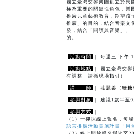
國立臺灣交響樂團創立於民
極為重要的關鍵性角色，樂
推廣兒童藝術教育，期望孩
推廣」的目的，結合音樂文
發，結合「閱讀與音樂」、
的。
活動時間
｜ 每週三 下午 1
活動地點
｜ 國立臺灣交響
有調整，請循現場指引）
講 師
｜
莊麗蓁（糖糖
參與對象
｜ 建議1歲半
參與方式
｜
（1）一律採線上報名，每場
語言推廣活動實施計畫「用
（2）線上開放報名場次至2