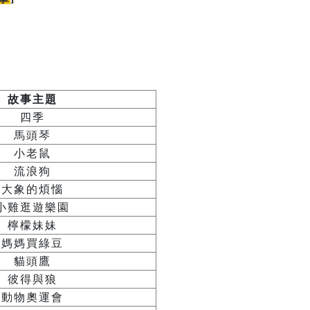
故事主題
四季
馬頭琴
小老鼠
流浪狗
大象的煩惱
小雞逛遊樂園
檸檬妹妹
媽媽買綠豆
貓頭鷹
彼得與狼
動物奧運會