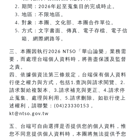
期間：
年起至蒐集目的完成時止。
2026
地區：不限地區。
對象：本團、文化部、本團合作單位。
方式：文字書面、傳真、電子存檔、電子信
箱、網際網路等。
三、本團因執行
「華山論樂」業務需
2026 NTSO
要，而處理台端個人資料時，將善盡保護及監督
之責。
四、依據個資法第三條規定，台端保有個人資料
行使之權力與方式，包括
查詢與請求閱覽、
1.
2.
請求製給複製本、
請求補充與更正、
請求停
3.
4.
止蒐集、處理與利用、
請求刪除。如欲行使上
5.
述權利，請聯繫：
，
(04)23330153
kt@ntso.gov.tw
五、台端可自由選擇是否提供您的個人資料，惟
您不同意提供個人資料時，本團將無法提供予您