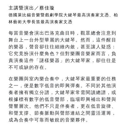
主講暨演出／蔡佳璇
德國萊比錫音樂暨戲劇學院大鍵琴最高演奏家文憑、柏
林藝術大學長笛最高演奏家文憑
每當音樂會演出巴洛克曲目時，觀眾總會注意到
舞台上一台外型華麗的大鍵琴。然而，這件醒目
的樂器，聲音卻往往細緻內斂，甚至讓人疑惑：
它究竟扮演什麼角色？但對樂團音樂家而言，負
責演奏這件「謎樣樂器」的大鍵琴家，卻往往是
不可或缺的存在。
在樂團與室內樂合奏中，大鍵琴家最重要的任務
之一，便是數字低音的即興彈奏。不同於其他演
奏者擁有獨立分譜，大鍵琴家常需閱讀總譜，或
根據標有數字的低音聲部，臨場即興補出和聲與
聲響層次。他們不只是伴奏者，更在低音旋律、
和聲支撐、節奏脈動與聲部連結之間靈活運籌，
成為合奏中可靠而敏銳的音樂夥伴。