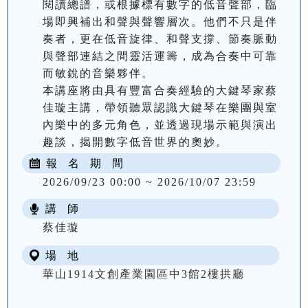
閱讀總譜，或根據標有數字的低音聲部，臨
場即興補出和聲與聲響層次。他們不只是伴
奏者，更在低音旋律、和聲支撐、節奏脈動
與聲部連結之間靈活運籌，成為合奏中可靠
而敏銳的音樂夥伴。

本講座將由具有豐富合奏經驗的大鍵琴家蔡
佳璇主講，帶領聽眾認識大鍵琴在樂團與室
內樂中的多元角色，並透過現場示範與演出
趣談，揭開數字低音世界的奧妙。
報 名 期 間
2026/09/23 00:00 ~ 2026/10/07 23:59
講 師
蔡佳璇
場 地
華山1914文創產業園區中3館2樓拱廳