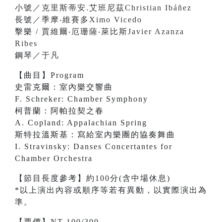
小號／
克里斯蒂安.艾班尼茲Christian Ibáñez
長號／
季摩‧維賽多Ximo Vicedo
擊樂 /
賈維爾‧厄珊薩‧萊比斯Javier Azanza
Ribes
鋼琴／
于凡
【曲目】Program
史雷克爾：室內樂交響曲
F. Schreker: Chamber Symphony
柯普蘭：阿帕拉契之春
A. Copland: Appalachian Spring
斯特拉溫斯基：寫給室內樂團的協奏舞曲
I. Stravinsky: Danses Concertantes for
Chamber Orchestra
【節目長度參考】約100分(含中場休息)
*以上演出內容或順序等若有異動，以實際演出為
準。
【票價】NT 100/300