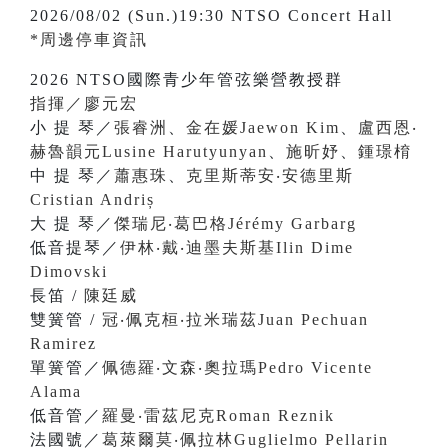
2026/08/02 (Sun.)19:30 NTSO Concert Hall
*周邊停車資訊
2026 NTSO國際青少年管弦樂營教授群
指揮／廖元宏
小 提 琴／
張睿洲
、
金在媛Jaewon Kim
、
盧西恩‧
赫魯韻元Lusine Harutyunyan
、
施昕妤
、
鍾璟棛
中 提 琴／
蕭惠珠
、
克里斯蒂安‧安德里斯
Cristian Andriș
大 提 琴／
傑瑞尼‧葛巴格Jérémy Garbarg
低音提琴／
伊林‧戴‧迪墨夫斯基Ilin Dime
Dimovski
長笛 /
陳廷威
雙簧管 /
冠‧佩克桓‧拉米瑞茲Juan Pechuan
Ramirez
單簧管／
佩德羅‧文森‧奧拉瑪Pedro Vicente
Alama
低音管／
羅曼‧雷茲尼克Roman Reznik
法國號／
葛萊爾莫‧佩拉林Guglielmo Pellarin