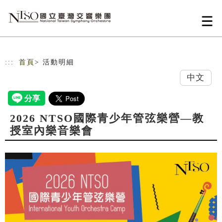
跳到主要內容
網站導覽
:::
首頁
> 活動明細
中文
2026 NTSO國際青少年管弦樂營—教
授室內樂音樂會