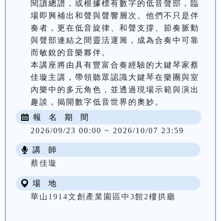
閱讀總譜，或根據標有數字的低音聲部，臨
場即興補出和聲與聲響層次。他們不只是伴
奏者，更在低音旋律、和聲支撐、節奏脈動
與聲部連結之間靈活運籌，成為合奏中可靠
而敏銳的音樂夥伴。

本講座將由具有豐富合奏經驗的大鍵琴家蔡
佳璇主講，帶領聽眾認識大鍵琴在樂團與室
內樂中的多元角色，並透過現場示範與演出
趣談，揭開數字低音世界的奧妙。
報 名 期 間
2026/09/23 00:00 ~ 2026/10/07 23:59
講 師
蔡佳璇
場 地
華山1914文創產業園區中3館2樓拱廳