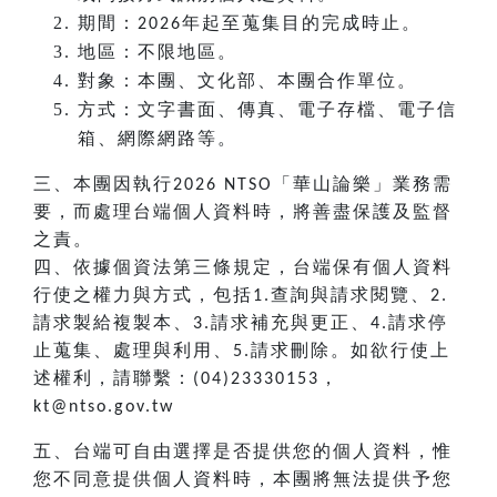
期間：
年起至蒐集目的完成時止。
2026
地區：不限地區。
對象：本團、文化部、本團合作單位。
方式：文字書面、傳真、電子存檔、電子信
箱、網際網路等。
三、本團因執行
「華山論樂」業務需
2026 NTSO
要，而處理台端個人資料時，將善盡保護及監督
之責。
四、依據個資法第三條規定，台端保有個人資料
行使之權力與方式，包括
查詢與請求閱覽、
1.
2.
請求製給複製本、
請求補充與更正、
請求停
3.
4.
止蒐集、處理與利用、
請求刪除。如欲行使上
5.
述權利，請聯繫：
，
(04)23330153
kt@ntso.gov.tw
五、台端可自由選擇是否提供您的個人資料，惟
您不同意提供個人資料時，本團將無法提供予您