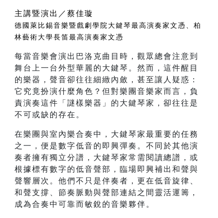
主講暨演出／蔡佳璇
德國萊比錫音樂暨戲劇學院大鍵琴最高演奏家文憑、柏
林藝術大學長笛最高演奏家文憑
每當音樂會演出巴洛克曲目時，觀眾總會注意到
舞台上一台外型華麗的大鍵琴。然而，這件醒目
的樂器，聲音卻往往細緻內斂，甚至讓人疑惑：
它究竟扮演什麼角色？但對樂團音樂家而言，負
責演奏這件「謎樣樂器」的大鍵琴家，卻往往是
不可或缺的存在。
在樂團與室內樂合奏中，大鍵琴家最重要的任務
之一，便是數字低音的即興彈奏。不同於其他演
奏者擁有獨立分譜，大鍵琴家常需閱讀總譜，或
根據標有數字的低音聲部，臨場即興補出和聲與
聲響層次。他們不只是伴奏者，更在低音旋律、
和聲支撐、節奏脈動與聲部連結之間靈活運籌，
成為合奏中可靠而敏銳的音樂夥伴。