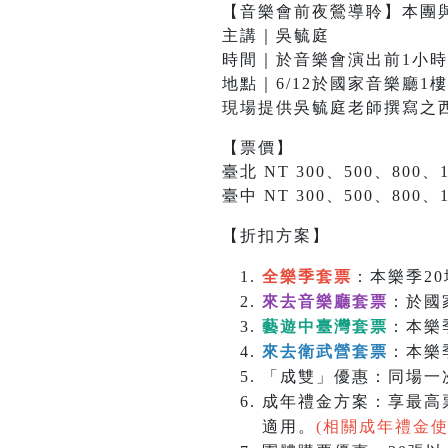
【音樂會前夜鶯導聆】本團
主講｜吳毓庭
時間｜於音樂會演出前1小時
地點｜6/12於國家音樂廳1樓
現場提供吳毓庭老師撰寫之
【票價】
臺北 NT 300、500、800、1
臺中 NT 300、500、800、1
【折扣方案】
全樂季套票
：本樂季20
來去音樂廳套票
：於國
藝遊中臺灣套票
：本樂
來去衛武營套票
：本樂
「成雙」優惠：同場一次
成年禮金方案：享最高票
適用。
(相關成年禮金