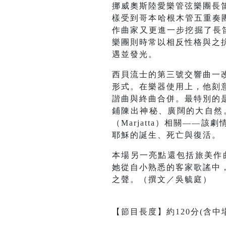
挪威奧斯陸愛樂管弦樂團長
樣受到哥本哈根木管五重奏團員啟
作曲家又更進一步挖掘了長笛
樂團則時常以相反性格與之
遇並發光。
西貝流士的第三號交響曲一
形式。在樂器使用上，他刻
諧曲與終曲合併。最特別的
鋪陳出神秘、廣闊的大自然
（Marjatta）相關—
耶穌的誕生、死亡與復活。
本場另一亮點還包括旅美作
她從自小熟悉的客家歌謠中
之聲。（撰文／吳毓庭）
【節目長度】約120分(含中