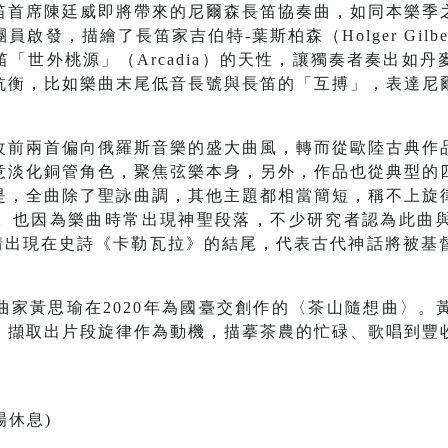
笛首席陳廷威即將帶來的尼爾森長笛協奏曲，如同本樂季
發，描繪了長笛家吉伯特-葉斯柏森（Holger Gilbert-
「世外桃源」（Arcadia）的天性，讓獨奏者奏出如
抗衡，比如樂曲末尾低音長號與長笛的「互搏」，表達尼
改前兩首偏向俄羅斯音樂的盛大曲風，轉而從歐陸古典作
意淡化銅管角色，聚焦弦樂本身，另外，作品也從典型的
是，全曲除了聖詠曲調，其他主題都相當簡短，稱不上旋
。也因為樂曲時常出現神聖段落，不少研究者認為此曲
—該劇情出現在史詩《卡勒瓦拉》的結尾，代表古代神話將被
曲家黃思瑜在2020年為國臺交創作的〈茶山隨想曲〉。
，擷取出片段旋律作為動機，描摹茶農的忙碌、歌唱到豐
場休息)