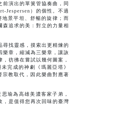
之前演出的單簧管協奏曲，同
Jespersen）的個性。不過
丹麥地景平坦、舒暢的旋律；而
爾森追求的美：對立的力量相
品尋找靈感，摸索出更精煉的
四樂章，縮減為三樂章，讓詼
律，彷彿在嘗試以幾何圖案，
與未完成的神劇《瑪麗亞塔》
基督宗教取代，因此樂曲對應著
黃思瑜為高雄美濃客家子弟，
收，是值得您再次回味的臺灣