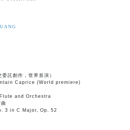
 CHUANG
交委託創作，世界首演）
tain Caprice (World premiere)
 Flute and Orchestra
響曲
. 3 in C Major, Op. 52