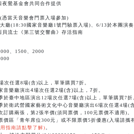
與夜鶯基金會共同合作提供
(憑當天音樂會門票入場參加)
大廳(18:30國家音樂廳1號門驗票入場)、6/13於本團演奏
西貝流士
《
第三號交響曲
》存活指南
000、1500、2000
000
場次任選8場(含)以上，單筆購買7折。
家音樂廳演出4場次任選2場(含)以上，7折。
季於臺中地區演出12場次任選7場(含)以上，單筆購買7折
季於衛武營國家藝術文化中心音樂廳演出6場次任選4場(含
訂購兩張，第2張半價(須同票價，100元票價不適用)。
價區「青年席位300元」或不限票價5折優惠(入場請攜
使用指南請點擊了解)
。