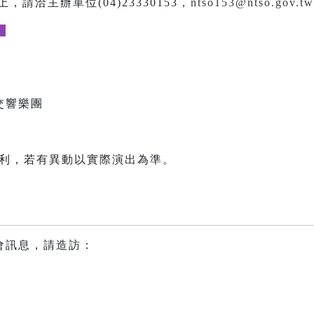
，請洽主辦單位(04)23330153，
ntso153@ntso.gov.tw
。
交響樂團
權利，若有異動以實際演出為準。
會訊息，請造訪：