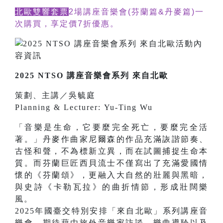
北歐雙響套票
2場講座音樂會(芬蘭篇&丹麥篇)一
次購買，享定價7折優惠。
2025 NTSO 講座音樂會系列 來自北歐
策劃、主講／吳毓庭
Planning & Lecturer: Yu-Ting Wu
「音樂是生命，它要麼完全死亡，要麼完全活
著。」丹麥作曲家尼爾森的作品充滿詼諧節奏、
古怪和聲，不為標新立異，而在試圖捕捉生命本
質。而芬蘭巨匠西貝流士不僅寫出了充滿愛國情
懷的《芬蘭頌》，更融入大自然的壯麗與黑暗，
與史詩《卡勒瓦拉》的曲折情節，形成壯闊樂
風。
2025年國臺交特別安排「來自北歐」系列講座音
樂會，期待藉由旅外音樂家訪談、樂曲導聆以及