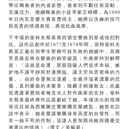
帶出獨奏者的內省姿態，後者則不斷往前滾動，
充滿活力。擔綱獨奏的小提琴家王崢嶸，為1990
年日內瓦音樂大賽首獎得主，她將以洗鍊的技巧
與高貴的情感表現，再現此曲風華。
下半場的柴科夫斯基第四號交響曲則形成強烈對
比。該作品創作於1877至1878年間，當時柴科夫
斯基正處在與學生密柳可娃失敗的婚姻中，其痛
苦直接反映在樂曲的銅管破題；作曲家特別解釋
道：「這就是命運，那股阻礙人們追求幸福、嫉
妒地不讓平靜與舒適降臨、讓天空烏雲密佈的力
量。」由於命運無法逃避，全曲洋溢著濃重的悲
傷，直到樂曲的末樂章，陰霾才稍微散去；此處
也透露著贊助者梅克夫人對作曲家的支持，柴科
夫斯基最終將作品題獻給了她。本場演出的指揮
張弦目前為西雅圖交響樂團音樂總監，她曾在訪
談中表示，她喜愛讓樂團保有高度的自發性，而
非一絲不苟的控制，這讓人更加期待她與國臺交
激盪出的情感！（撰文／吳毓庭）