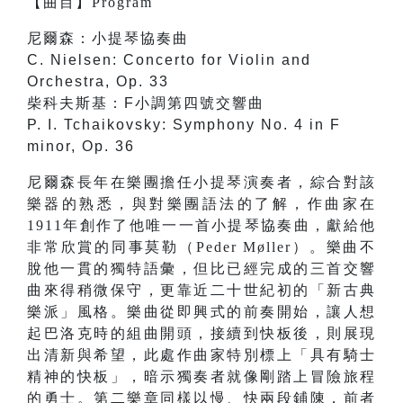
【
曲目
】
Program
尼爾森：小提琴協奏曲
C. Nielsen: Concerto for Violin and
Orchestra, Op. 33
柴科夫斯基：F小調第四號交響曲
P. I. Tchaikovsky: Symphony No. 4 in F
minor, Op. 36
尼爾森長年在樂團擔任小提琴演奏者，綜合對該
樂器的熟悉，與對樂團語法的了解，作曲家在
1911年創作了他唯一一首小提琴協奏曲，獻給他
非常欣賞的同事莫勒（Peder Møller）。樂曲不
脫他一貫的獨特語彙，但比已經完成的三首交響
曲來得稍微保守，更靠近二十世紀初的「新古典
樂派」風格。樂曲從即興式的前奏開始，讓人想
起巴洛克時的組曲開頭，接續到快板後，則展現
出清新與希望，此處作曲家特別標上「具有騎士
精神的快板」，暗示獨奏者就像剛踏上冒險旅程
的勇士。第二樂章同樣以慢、快兩段鋪陳，前者