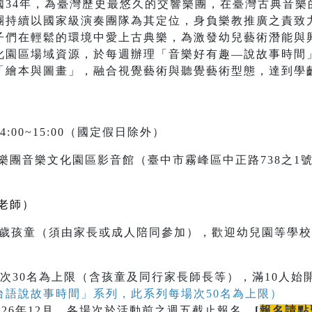
國34年，為臺灣歷史最悠久的交響樂團，在臺灣古典音樂
團持續以國家級演奏團隊為其定位，身負樂教推廣之責致
子們在輕鬆的環境中愛上古典樂，為激發幼兒藝術潛能與
化園區場域資源，於每週辦理「音樂好有趣—說故事時間
「繪本與圖畫」，融合視覺藝術與聽覺藝術型態，達到學
4:00~15:00（國定假日除外）
樂團音樂文化園區影音館（臺中市霧峰區中正路738之1
老師）
至9歲孩童（須由家長或成人陪同參加），歡迎幼兒園等學
次30名為上限（含孩童及同行家長師長等），滿10人始
台語說故事時間」系列，此系列每場次50名為上限）
026年12月，各場次於活動前之週五截止報名。
[
報名請點