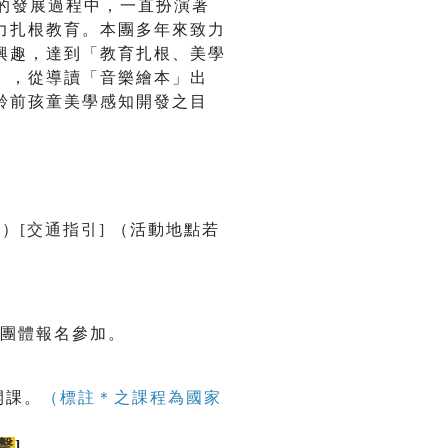
的發展過程中，一直扮演著
力扎根教育。本團多年來致力
興趣，達到「教育扎根、美學
」，從導讀「音樂繪本」出
齡前孩童美學感知開發之目
號）
[交通指引]
（活動地點若
校團體報名參加。
開課。
（標註＊之課程為國家
擊
]