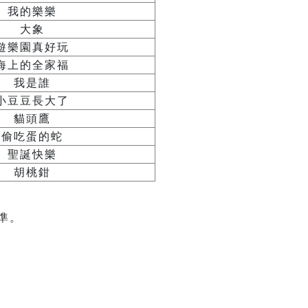
我的樂樂
大象
遊樂園真好玩
海上的全家福
我是誰
小豆豆長大了
貓頭鷹
偷吃蛋的蛇
聖誕快樂
胡桃鉗
準。