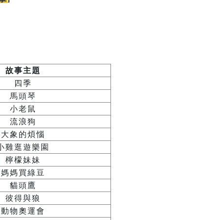
故事主題
四季
馬頭琴
小老鼠
流浪狗
大象的煩惱
小雞逛遊樂園
檸檬妹妹
媽媽買綠豆
貓頭鷹
彼得與狼
動物奧運會