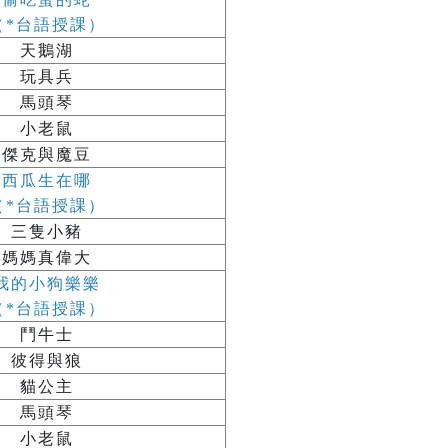
（*台語授課）
天鵝湖
玩具兵
馬頭琴
小老鼠
傑克與魔豆
西瓜生在哪
（*台語授課）
三隻小豬
媽媽真偉大
我的小狗樂樂
（*台語授課）
鬥牛士
彼得與狼
貓公主
馬頭琴
小老鼠