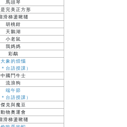
馬頭琴
我是完美正方形
溜滑梯盪鞦韆
胡桃鉗
天鵝湖
小老鼠
我媽媽
彩鷸
大象的煩惱
（＊台語授課）
中國鬥牛士
流浪狗
端午節
（＊台語授課）
傑克與魔豆
動物奧運會
溜滑梯盪鞦韆
偷吃蛋的蛇