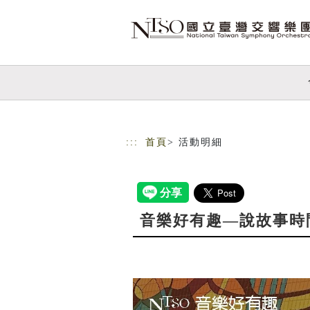
跳到主要內容
網站導覽
:::
首頁
> 活動明細
音樂好有趣—說故事時