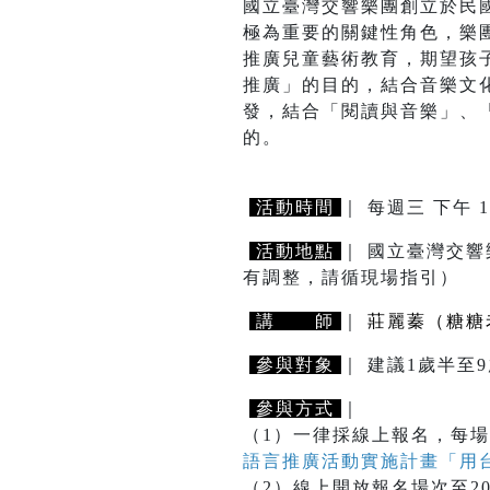
國立臺灣交響樂團創立於民
極為重要的關鍵性角色，樂
推廣兒童藝術教育，期望孩
推廣」的目的，結合音樂文
發，結合「閱讀與音樂」、
的。
活動時間
｜ 每週三 下午 1
活動地點
｜ 國立臺灣交響
有調整，請循現場指引）
講 師
｜
莊麗蓁（糖糖
參與對象
｜ 建議1歲半
參與方式
｜
（1）一律採線上報名，每場
語言推廣活動實施計畫「用
（2）線上開放報名場次至2