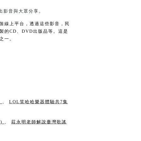
出影音與大眾分享。
個線上平台，透過這些影音，民
的CD、DVD出版品等。這是
之一。
集
、
LOL笑哈哈樂器體驗共7集
)
、
莊永明老師解說臺灣歌謠