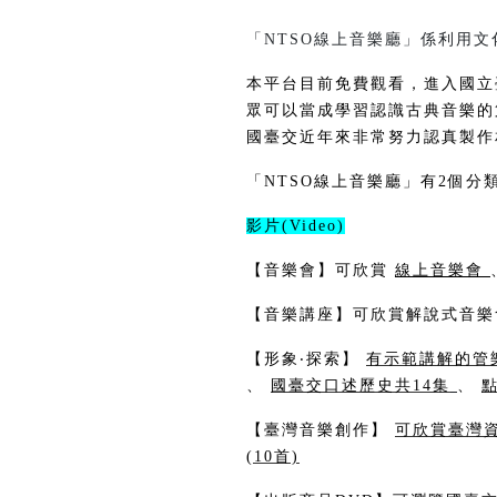
「NTSO線上音樂廳」係利用
本平台目前免費觀看，進入國立
眾可以當成學習認識古典音樂的
國臺交近年來非常努力認真製作
「NTSO線上音樂廳」有2個分
影片(Video)
【音樂會】可欣賞
線上音樂會
【音樂講座】可欣賞解說式音樂
【形象‧探索】
有示範講解的管
、
國臺交口述歷史共14集
、
點
【臺灣音樂創作】
可欣賞臺灣
(10首)