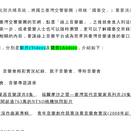
文化部共構系統，將國立臺灣交響樂團（簡稱「國臺交」）重要演
臺灣交響樂團的官網，
點選「線上音樂廳」
，之後就會進入到這
第一步，或者愛樂人士也可以隨時瀏覽，更可以了解國臺交所錄製
相關的內容，要讓線上音樂平台成為世界與臺灣音樂連接的窗口
類，分別是
影片(Video)
及
聲音(Audio)
，介紹如下：
、音樂會精彩實況紀錄、親子音樂會、導聆音樂會
會、音樂專題講座
樂器音樂課共8集
、
福爾摩沙之聲—臺灣當代音樂家系列共20
閱超過763萬的NTSO桃機快閃影片
資深作曲家專輯
、
青年音樂創作競賽決賽音樂會實況(2008年起