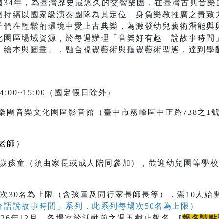
國34年，為臺灣歷史最悠久的交響樂團，在臺灣古典音樂
團持續以國家級演奏團隊為其定位，身負樂教推廣之責致
子們在輕鬆的環境中愛上古典樂，為激發幼兒藝術潛能與
化園區場域資源，於每週辦理「音樂好有趣—說故事時間
「繪本與圖畫」，融合視覺藝術與聽覺藝術型態，達到學
4:00~15:00（國定假日除外）
樂團音樂文化園區影音館（臺中市霧峰區中正路738之1
老師）
至9歲孩童（須由家長或成人陪同參加），歡迎幼兒園等學
次30名為上限（含孩童及同行家長師長等），滿10人始
台語說故事時間」系列，此系列每場次50名為上限）
026年12月，各場次於活動前之週五截止報名。
[
報名請點