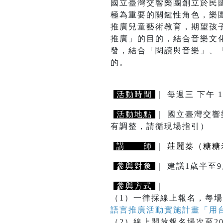
國立臺灣交響樂團創立於民
極為重要的關鍵性角色，樂
推廣兒童藝術教育，期望孩
推廣」的目的，結合音樂文
發，結合「閱讀與音樂」、
的。
活動時間
｜ 每週三 下午 1
活動地點
｜ 國立臺灣交響
有調整，請循現場指引）
講 師
｜
莊麗蓁（糖糖
參與對象
｜ 建議1歲半
參與方式
｜
（1）一律採線上報名，每場
語言推廣活動實施計畫「用
（2）線上開放報名場次至2