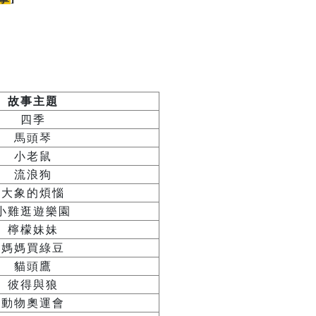
故事主題
四季
馬頭琴
小老鼠
流浪狗
大象的煩惱
小雞逛遊樂園
檸檬妹妹
媽媽買綠豆
貓頭鷹
彼得與狼
動物奧運會