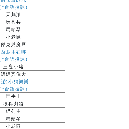
（*台語授課）
天鵝湖
玩具兵
馬頭琴
小老鼠
傑克與魔豆
西瓜生在哪
（*台語授課）
三隻小豬
媽媽真偉大
我的小狗樂樂
（*台語授課）
鬥牛士
彼得與狼
貓公主
馬頭琴
小老鼠