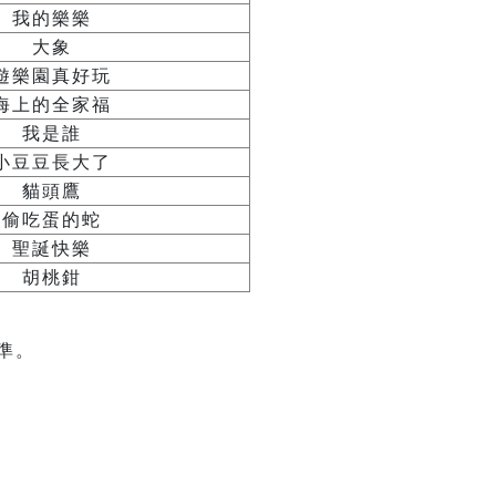
我的樂樂
大象
遊樂園真好玩
海上的全家福
我是誰
小豆豆長大了
貓頭鷹
偷吃蛋的蛇
聖誕快樂
胡桃鉗
準。