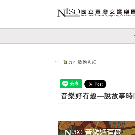
跳到主要內容
網站導覽
:::
首頁
> 活動明細
音樂好有趣—說故事時