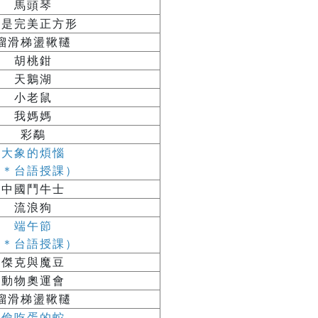
馬頭琴
我是完美正方形
溜滑梯盪鞦韆
胡桃鉗
天鵝湖
小老鼠
我媽媽
彩鷸
大象的煩惱
（＊台語授課）
中國鬥牛士
流浪狗
端午節
（＊台語授課）
傑克與魔豆
動物奧運會
溜滑梯盪鞦韆
偷吃蛋的蛇