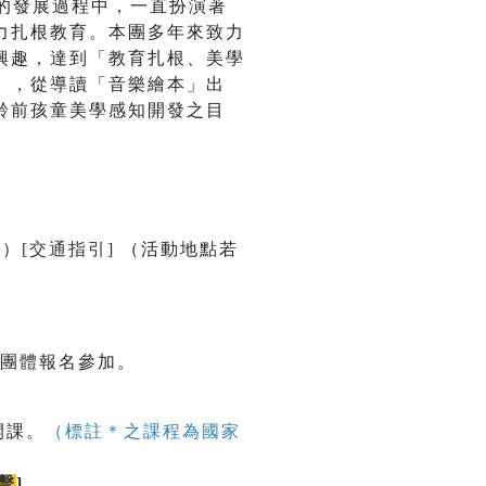
的發展過程中，一直扮演著
力扎根教育。本團多年來致力
興趣，達到「教育扎根、美學
」，從導讀「音樂繪本」出
齡前孩童美學感知開發之目
號）
[交通指引]
（活動地點若
校團體報名參加。
開課。
（標註＊之課程為國家
擊
]