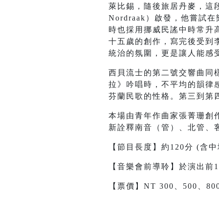
萊比錫，隨後旅居丹麥，這
Nordraak）啟發，他嘗試
時也採用挪威民謠中時常升
十五歲的創作，寫完後受到
統治的氛圍，更是讓人能感
西貝流士的第二號交響曲同
拉》吟唱時，不平均的韻律
芬蘭民歌的性格。第三到第
本場由青年作曲家張菁珊創
新詮釋南音（管）、北管、
【節目長度】約120分 (含中
【音樂會前導聆】於演出前1
【票價】NT 300、500、800