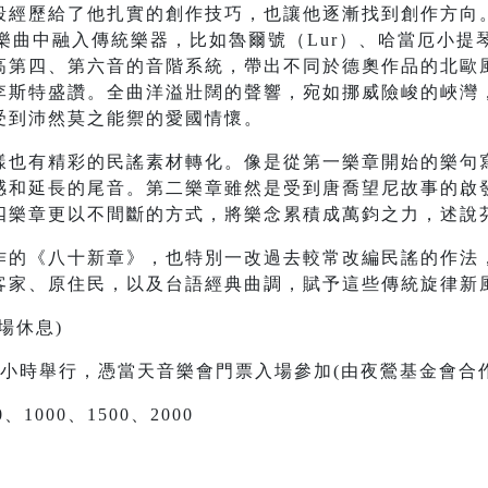
段經歷給了他扎實的創作技巧，也讓他逐漸找到創作方向。
在樂曲中融入傳統樂器，比如魯爾號（Lur）、哈當厄小提琴（h
高第四、第六音的音階系統，帶出不同於德奧作品的北歐
李斯特盛讚。全曲洋溢壯闊的聲響，宛如挪威險峻的峽灣
受到沛然莫之能禦的愛國情懷。
樣也有精彩的民謠素材轉化。像是從第一樂章開始的樂句
感和延長的尾音。第二樂章雖然是受到唐喬望尼故事的啟
四樂章更以不間斷的方式，將樂念累積成萬鈞之力，述說
作的《八十新章》，也特別一改過去較常改編民謠的作法
客家、原住民，以及台語經典曲調，賦予這些傳統旋律新
場休息)
小時舉行，憑當天音樂會門票入場參加(由夜鶯基金會合
、1000、1500、2000