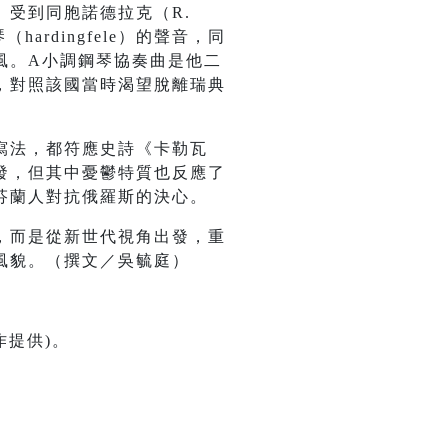
受到同胞諾德拉克（R.
ardingfele）的聲音，同
風。A小調鋼琴協奏曲是他二
，對照該國當時渴望脫離瑞典
寫法，都符應史詩《卡勒瓦
發，但其中憂鬱特質也反應了
芬蘭人對抗俄羅斯的決心。
，而是從新世代視角出發，重
風貌。（撰文／吳毓庭）
作提供)。