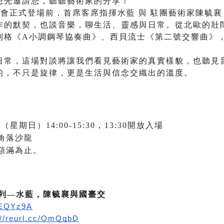
想先邀請您，聽聽藝術家的分享！
列音樂會正式登場前，首席客席指揮水藍 與 駐團藝術家陳毓
作的默契，也談音樂，聊生活、靈感與日常。從北歐的壯
利格《A小調鋼琴協奏曲》、西貝流士《第二號交響曲》
日常，這場對談將讓我們看見藝術家的真實樣貌，也聽見
的，不只是旋律，更是生活與信念交織出的溫度。
（星期日）14:00-15:30，13:30開放入場
角落沙龍
額滿為止。
會系列—水藍，陳毓襄與國臺交
c/EQYz9A
://reurl.cc/OmQqbD