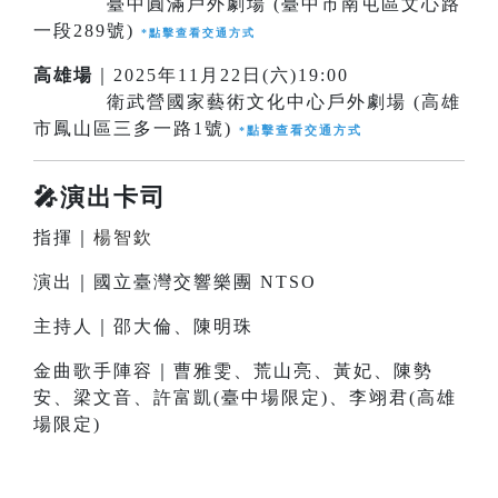
臺中圓滿戶外劇場 (臺中市南屯區文心路
一段289號)
*
點擊查看交通方式
高雄場
｜2025年11月22日(六)19:00
衛武營國家藝術文化中心戶外劇場 (高雄
市鳳山區三多一路1號)
點擊查看交通方式
*
🎤演出卡司
指揮｜
楊智欽
演出｜國立臺灣交響樂團 NTSO
主持人｜邵大倫、陳明珠
金曲歌手陣容｜曹雅雯、荒山亮、黃妃、陳勢
安、梁文音、許富凱(臺中場限定)、李翊君(高雄
場限定)