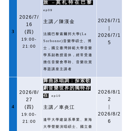
旅
–莫札特在巴黎
ep09
2026/7/
2026/7/1
主講／陳漢金
16
｜
3
(
四)
法國巴黎索爾邦大學
(La
2026/7/1
19:00-
Sorbonne)
音樂學碩士、博
5
21:00
士，國立臺灣師範大學音樂
學系副教授退休，經常受邀
擔任音樂會導聆、音樂欣賞
專題講座主講者
舞曲詠唱調：探索歌
劇音樂世界的獨特存
2026/8/1
2026/8/
在
ep10
2
27
4
｜
(
四)
主講／車炎江
2026/8/2
19:00-
逢甲大學建築系畢業、東海
6
21:00
大學聲樂演唱碩士、國立臺