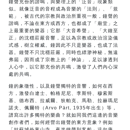
鐘聲充份的諧鳴，與樂理上的「泛音」現象類
似。就像泛音的音程成為音樂的「法則」、「規
範」，被古代的宗教與政治所重視一般，鐘聲的
諧鳴，不論在東方或西方，也都成了「廟堂」之
上最重要的樂器；它那「大音希聲」、「大鐘至
正」的沈穩莊嚴音響，足以為宗教或政治渲染儀
式感，樹立權威。鐘因此不只是樂器，也成了法
器。鐘聲不只沈穩莊嚴，同時也縹渺神秘，無遠
弗屆，因而成了宗教上的「神諭」，足以滲透到
人心中，以它那充份的共鳴，激發了人們內心深
處的共鳴。
鐘的象徵性，以及鐘聲獨特的音響，如何在西
方，激發白遼士、帕格尼尼、李斯特、穆索斯
基、德布西、拉威爾、狄帕克、馬勒、拉赫瑪尼
諾夫、佩爾特（Arvo Pärt, 1935年出生）等，
譜寫出許多獨特的樂曲？就如同我們這邊的音樂
創作者們，如何經營出鐘聲的東方意象？例如
「姑蘇城外寒山寺，夜半鐘聲到客船」這句唐