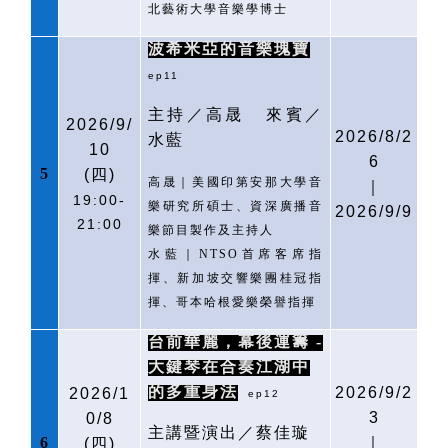
北藝術大學音樂學博士
波希米亞的音樂瑰寶
ep11
主持／高晟
來賓／
2026/9/
2026/8/2
水藍
10
6
5
(
四)
高晟｜美國印第安那大學音
｜
19:00-
樂研究所碩士、資深廣播音
2026/9/9
21:00
樂節目製作及主持人
水藍｜
NTSO
首席客席指
揮、新加坡交響樂團桂冠指
揮、哥本哈根愛樂榮譽指揮
台前華麗，幕後運籌
-
大鍵琴在合奏江湖中
的多重身法
2026/9/2
2026/1
ep12
3
0/8
主講暨演出／蔡佳璇
6
｜
(
四)