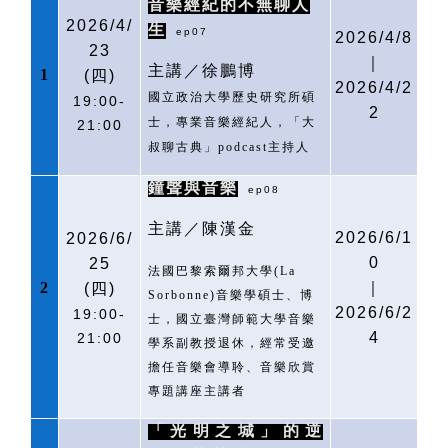
音樂經紀的不無聊人
2026/4/
生
ep07
2026/4/8
23
｜
主講／徐鵬博
1
(
四)
2026/4/2
國立政治大學歷史研究所碩
19:00-
2
士，專業音樂經紀人，「大
21:00
叔聊古典」
podcast
主持人
鐘聲與音樂
ep08
主講／陳漢金
2026/6/1
2026/6/
0
25
法國巴黎索爾邦大學
(La
2
｜
(
四)
Sorbonne)
音樂學碩士、博
2026/6/2
19:00-
士，國立臺灣師範大學音樂
4
21:00
學系副教授退休，經常受邀
擔任音樂會導聆、音樂欣賞
專題講座主講者
「光明之城」的逆