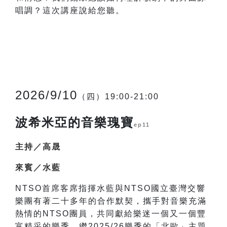
唱調？這次講座說給您聽。
2026/9/10
（四）19:00-21:00
波希米亞的音樂瑰寶
ep11
主持／高晟
來賓／水藍
NTSO
首席客席指揮水藍與NTSO國立臺灣交響
樂團有著二十多年的合作默契，攜手對音樂充滿
熱情的NTSO團員，共同獻給樂迷一個又一個豐
富精采的樂季。繼2025/26樂季的「北歐」主題