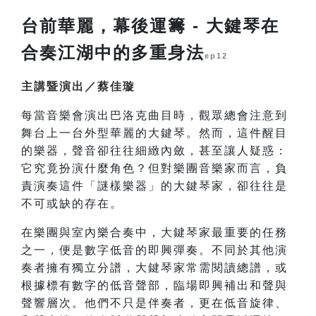
台前華麗，幕後運籌 - 大鍵琴在
合奏江湖中的多重身法
ep12
主講暨演出／蔡佳璇
每當音樂會演出巴洛克曲目時，觀眾總會注意到
舞台上一台外型華麗的大鍵琴。然而，這件醒目
的樂器，聲音卻往往細緻內斂，甚至讓人疑惑：
它究竟扮演什麼角色？但對樂團音樂家而言，負
責演奏這件「謎樣樂器」的大鍵琴家，卻往往是
不可或缺的存在。
在樂團與室內樂合奏中，大鍵琴家最重要的任務
之一，便是數字低音的即興彈奏。不同於其他演
奏者擁有獨立分譜，大鍵琴家常需閱讀總譜，或
根據標有數字的低音聲部，臨場即興補出和聲與
聲響層次。他們不只是伴奏者，更在低音旋律、