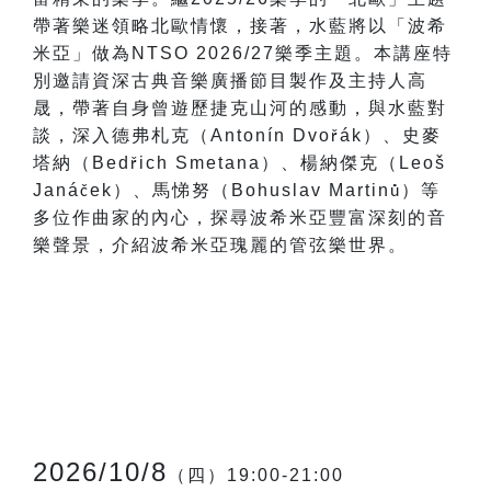
帶著樂迷領略北歐情懷，接著，水藍將以「波希
米亞」做為NTSO 2026/27樂季主題。本講座特
別邀請資深古典音樂廣播節目製作及主持人高
晟，帶著自身曾遊歷捷克山河的感動，與水藍對
談，深入德弗札克（Antonín Dvo
á
k
）、史麥
ř
塔納（Bed
ich Smetana
）、楊納傑克（Leoš
ř
Janá
ek
）、馬悌努（Bohuslav Martin
）等
č
ů
多位作曲家的內心，探尋波希米亞豐富深刻的音
樂聲景，介紹波希米亞瑰麗的管弦樂世界。
2026/10/8
（四）19:00-21:00