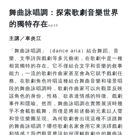
舞曲詠唱調：探索歌劇音樂世界
的獨特存在
ep10
主講／車炎江
「舞曲詠唱調」（dance aria）結合舞蹈、音
樂、文學詩與戲劇等多元藝術，在歌劇中是一種
相當獨特的存在。它不僅結合文字和音樂的敘事
能力，一流的歌劇作曲家甚至會為它賦予戲劇任
務。在歌劇角色吟唱這種結合舞曲音樂和場景唱
段的舞曲詠唱調時，歌劇作曲家可以向觀眾反映
該角色的身份、性格、欲表達情感的特徵、戲劇
事件和隱喻。然而，舞曲詠唱調在實際展演時幾
乎不會載歌載舞，而僅是將前述藝術元素以人聲
和管弦樂團呈現。為何歌劇會出現這種不須跳舞
的舞曲詠唱調？哪些歌劇名家會用它來演繹戲劇
和情感？我們觀眾應該如何理解歌劇中的舞曲詠