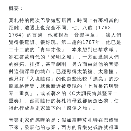
概要：
莫札特的兩次巴黎短暫居留，時間上有著相當的
距離，遭遇上也完全不同。七、八歲（1763-
1764）的首趟，他被視為「音樂神童」，讓人們
覺得很驚訝、很好玩。第二趟的1787年，他已是
二十二歲的「青年才俊」，本來想到巴黎求職，
卻在啓蒙時代的「光明之城」，一方面遭到人們
的嫉妬、排擠，甚至剝削，另方面由於他的音樂
對這個浮華的城市，已經顯得太繁複、太難懂，
他只好「入境隨俗」的也寫些比較「漂亮」的沙
龍風格音樂，就像新近被發現的「七首長笛與豎
琴二重奏」，或者著名的《C大調長笛與豎琴二
重奏》。然而隨行的莫札特母親卻病逝巴黎，使
得此行成為史家筆下的「感傷之旅」。
音樂史家們感嘆的是：假如當時莫札特在巴黎留
下來，發展他的志業，西方的音樂史或許就得重