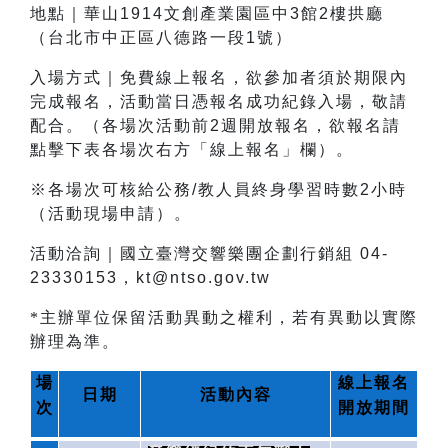
地點｜華山1914文創產業園區中3館2樓拱廳
（台北市中正區八德路一段1號）
入場方式｜免費線上報名，欲參加者須於期限內
完成報名，活動當日憑報名成功紀錄入場，敬請
配合。（各場次活動前2週開放報名，欲報名請
點擊下表各場次右方「線上報名」欄）。
※各場次可核給公務/教人員終身學習時數2小時
（活動現場申請）。
活動洽詢｜國立臺灣交響樂團企劃行銷組 04-
23330153，kt@ntso.gov.tw
*主辦單位保留活動異動之權利，若有異動以實際
辦理為準。
場
線上報名
日期
活動內容
次
開放期間