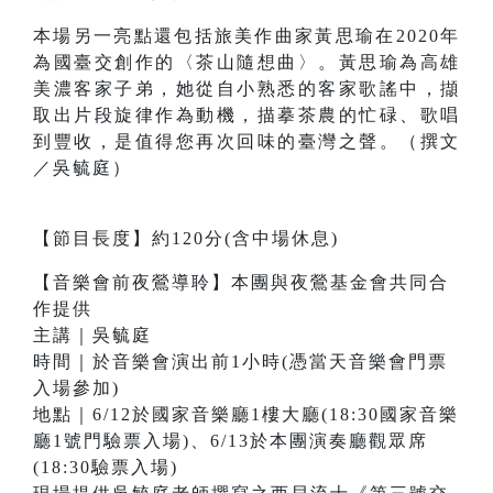
本場另一亮點還包括旅美作曲家黃思瑜在2020年
為國臺交創作的〈茶山隨想曲〉。黃思瑜為高雄
美濃客家子弟，她從自小熟悉的客家歌謠中，擷
取出片段旋律作為動機，描摹茶農的忙碌、歌唱
到豐收，是值得您再次回味的臺灣之聲。（撰文
／吳毓庭）
【節目長度】約120分(含中場休息)
【音樂會前夜鶯導聆】本團與夜鶯基金會共同合
作提供
主講｜吳毓庭
時間｜於音樂會演出前1小時(憑當天音樂會門票
入場參加)
地點｜6/12於國家音樂廳1樓大廳(18:30國家音樂
廳1號門驗票入場)、6/13於本團演奏廳觀眾席
(18:30驗票入場)