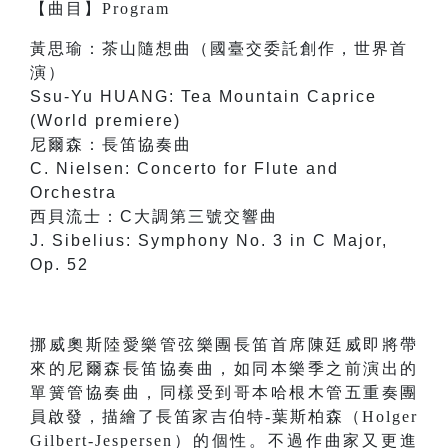
【
曲目
】
Program
黃思瑜：茶山隨想曲（國臺交委託創作，世界首
演）
Ssu-Yu HUANG: Tea Mountain Caprice
(World premiere)
尼爾森：長笛協奏曲
C. Nielsen: Concerto for Flute and
Orchestra
西貝流士：C大調第三號交響曲
J. Sibelius: Symphony No. 3 in C Major,
Op. 52
挪威奧斯陸愛樂管弦樂團長笛首席陳廷威即將帶
來的尼爾森長笛協奏曲，如同本樂季之前演出的
單簧管協奏曲，同樣受到哥本哈根木管五重奏團
員啟發，描繪了長笛家吉伯特-葉斯柏森（Holger
Gilbert-Jespersen）的個性。不過作曲家又更進