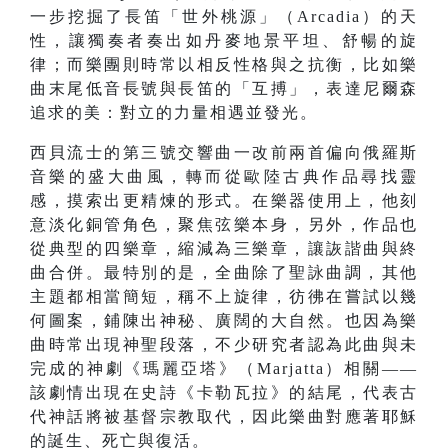
一步挖掘了長笛「世外桃源」（Arcadia）的天
性，讓獨奏者奏出如丹麥地景平坦、舒暢的旋
律；而樂團則時常以相反性格與之抗衡，比如樂
曲末尾低音長號與長笛的「互搏」，表達尼爾森
追求的美：對立的力量相遇並發光。
西貝流士的第三號交響曲一改前兩首偏向俄羅斯
音樂的盛大曲風，轉而從歐陸古典作品尋找靈
感，摸索出更精煉的形式。在樂器使用上，他刻
意淡化銅管角色，聚焦弦樂本身，另外，作品也
從典型的四樂章，縮減為三樂章，讓詼諧曲與終
曲合併。最特別的是，全曲除了聖詠曲調，其他
主題都相當簡短，稱不上旋律，彷彿在嘗試以幾
何圖案，鋪陳出神秘、廣闊的大自然。也因為樂
曲時常出現神聖段落，不少研究者認為此曲與未
完成的神劇《瑪麗亞塔》（Marjatta）相關——
該劇情出現在史詩《卡勒瓦拉》的結尾，代表古
代神話將被基督宗教取代，因此樂曲對應著耶穌
的誕生、死亡與復活。