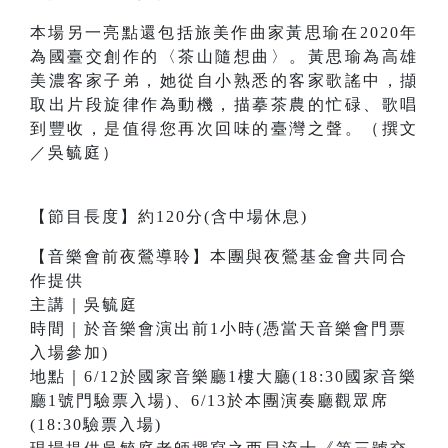
本場另一亮點還包括旅美作曲家黃思瑜在2020年
為國臺交創作的〈茶山隨想曲〉。黃思瑜為高雄
美濃客家子弟，她從自小熟悉的客家歌謠中，擷
取出片段旋律作為動機，描摹茶農的忙碌、歌唱
到豐收，是值得您再次回味的臺灣之聲。（撰文
／吳毓庭）
【節目長度】約120分(含中場休息)
【音樂會前夜鶯導聆】本團與夜鶯基金會共同合
作提供
主講｜吳毓庭
時間｜於音樂會演出前1小時(憑當天音樂會門票
入場參加)
地點｜6/12於國家音樂廳1樓大廳(18:30國家音樂
廳1號門驗票入場)、6/13於本團演奏廳觀眾席
(18:30驗票入場)