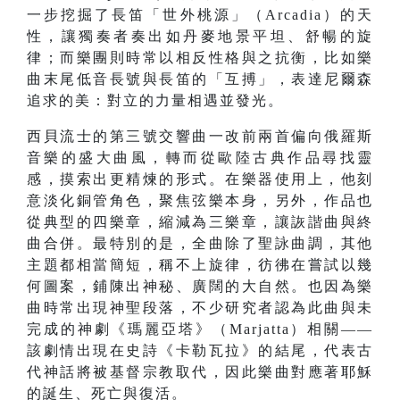
一步挖掘了長笛「世外桃源」（Arcadia）的天
性，讓獨奏者奏出如丹麥地景平坦、舒暢的旋
律；而樂團則時常以相反性格與之抗衡，比如樂
曲末尾低音長號與長笛的「互搏」，表達尼爾森
追求的美：對立的力量相遇並發光。
西貝流士的第三號交響曲一改前兩首偏向俄羅斯
音樂的盛大曲風，轉而從歐陸古典作品尋找靈
感，摸索出更精煉的形式。在樂器使用上，他刻
意淡化銅管角色，聚焦弦樂本身，另外，作品也
從典型的四樂章，縮減為三樂章，讓詼諧曲與終
曲合併。最特別的是，全曲除了聖詠曲調，其他
主題都相當簡短，稱不上旋律，彷彿在嘗試以幾
何圖案，鋪陳出神秘、廣闊的大自然。也因為樂
曲時常出現神聖段落，不少研究者認為此曲與未
完成的神劇《瑪麗亞塔》（Marjatta）相關——
該劇情出現在史詩《卡勒瓦拉》的結尾，代表古
代神話將被基督宗教取代，因此樂曲對應著耶穌
的誕生、死亡與復活。