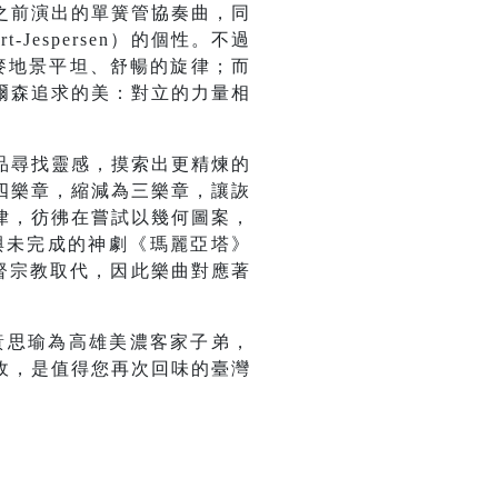
之前演出的單簧管協奏曲，同
Jespersen）的個性。不過
丹麥地景平坦、舒暢的旋律；而
爾森追求的美：對立的力量相
品尋找靈感，摸索出更精煉的
四樂章，縮減為三樂章，讓詼
律，彷彿在嘗試以幾何圖案，
與未完成的神劇《瑪麗亞塔》
基督宗教取代，因此樂曲對應著
黃思瑜為高雄美濃客家子弟，
收，是值得您再次回味的臺灣