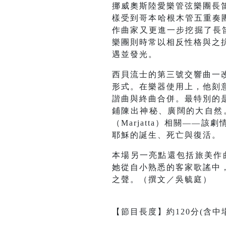
挪威奧斯陸愛樂管弦樂團長
樣受到哥本哈根木管五重奏團員啟
作曲家又更進一步挖掘了長笛
樂團則時常以相反性格與之
遇並發光。
西貝流士的第三號交響曲一
形式。在樂器使用上，他刻
諧曲與終曲合併。最特別的
鋪陳出神秘、廣闊的大自然
（Marjatta）相關—
耶穌的誕生、死亡與復活。
本場另一亮點還包括旅美作
她從自小熟悉的客家歌謠中
之聲。（撰文／吳毓庭）
【節目長度】約120分(含中