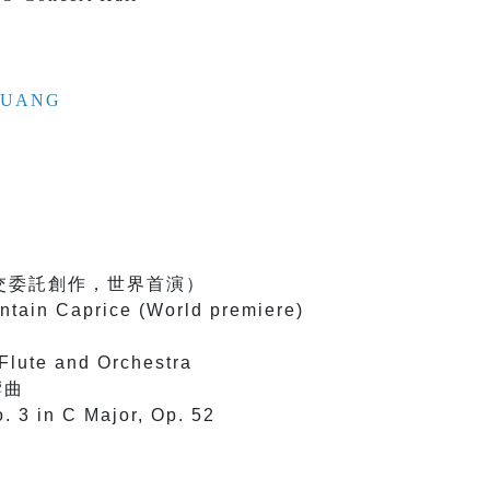
 CHUANG
交委託創作，世界首演）
tain Caprice (World premiere)
 Flute and Orchestra
響曲
. 3 in C Major, Op. 52