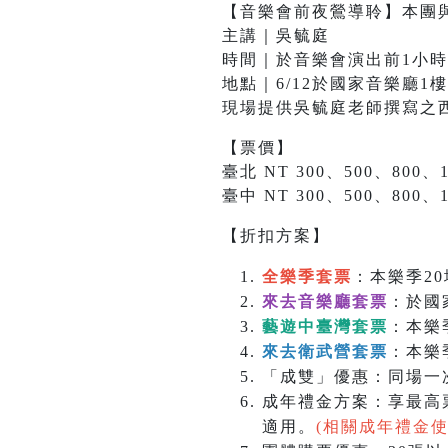
【音樂會前夜鶯導聆】本團
主講｜吳毓庭
時間｜於音樂會演出前1小時
地點｜6/12於國家音樂廳1樓
現場提供吳毓庭老師撰寫之
【票價】
臺北 NT 300、500、800、1
臺中 NT 300、500、800、1
【折扣方案】
全樂季套票
：本樂季20
來去音樂廳套票
：於國
藝遊中臺灣套票
：本樂
來去衛武營套票
：本樂
「成雙」優惠：同場一次
成年禮金方案：享最高票
適用。
(相關成年禮金