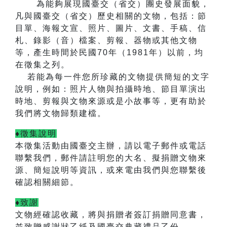
為能夠展現國臺交（省交）團史發展面貌，
凡與國臺交（省交）歷史相關的文物，包括：節
目單、海報文宣、照片、圖片、文書、手稿、信
札、錄影（音）檔案、剪報、器物或其他文物
等，產生時間於民國
70
年（
1981
年）以前，均
在徵集之列。
若能為每一件您所珍藏的文物提供簡短的文字
說明，例如：照片人物與拍攝時地、節目單演出
時地、剪報與文物來源或是小故事等，更有助於
我們將文物歸類建檔。
♦徵集說明
本徵集活動由國臺交主辦，
請以電子郵件或電話
聯繫我們，郵件請註明您的大名、擬捐贈文物來
源、簡短說明等資訊，或來電由我們與您聯繫後
確認相關細節。
♦致謝
文物經確認收藏，將與捐贈者簽訂捐贈同意書，
並致贈感謝狀乙紙及國臺交典藏禮品乙份。