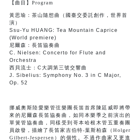
【
曲目
】
Program
黃思瑜：茶山隨想曲（國臺交委託創作，世界首
演）
Ssu-Yu HUANG: Tea Mountain Caprice
(World premiere)
尼爾森：長笛協奏曲
C. Nielsen: Concerto for Flute and
Orchestra
西貝流士：C大調第三號交響曲
J. Sibelius: Symphony No. 3 in C Major,
Op. 52
挪威奧斯陸愛樂管弦樂團長笛首席陳廷威即將帶
來的尼爾森長笛協奏曲，如同本樂季之前演出的
單簧管協奏曲，同樣受到哥本哈根木管五重奏團
員啟發，描繪了長笛家吉伯特-葉斯柏森（Holger
Gilbert-Jespersen）的個性。不過作曲家又更進