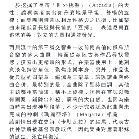
一步挖掘了長笛「世外桃源」（Arcadia）的天
性，讓獨奏者奏出如丹麥地景平坦、舒暢的旋
律；而樂團則時常以相反性格與之抗衡，比如樂
曲末尾低音長號與長笛的「互搏」，表達尼爾森
追求的美：對立的力量相遇並發光。
西貝流士的第三號交響曲一改前兩首偏向俄羅斯
音樂的盛大曲風，轉而從歐陸古典作品尋找靈
感，摸索出更精煉的形式。在樂器使用上，他刻
意淡化銅管角色，聚焦弦樂本身，另外，作品也
從典型的四樂章，縮減為三樂章，讓詼諧曲與終
曲合併。最特別的是，全曲除了聖詠曲調，其他
主題都相當簡短，稱不上旋律，彷彿在嘗試以幾
何圖案，鋪陳出神秘、廣闊的大自然。也因為樂
曲時常出現神聖段落，不少研究者認為此曲與未
完成的神劇《瑪麗亞塔》（Marjatta）相關——
該劇情出現在史詩《卡勒瓦拉》的結尾，代表古
代神話將被基督宗教取代，因此樂曲對應著耶穌
的誕生、死亡與復活。