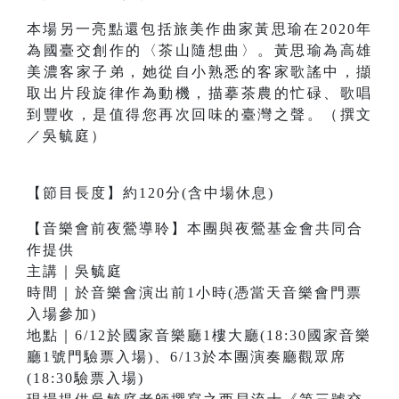
本場另一亮點還包括旅美作曲家黃思瑜在2020年
為國臺交創作的〈茶山隨想曲〉。黃思瑜為高雄
美濃客家子弟，她從自小熟悉的客家歌謠中，擷
取出片段旋律作為動機，描摹茶農的忙碌、歌唱
到豐收，是值得您再次回味的臺灣之聲。（撰文
／吳毓庭）
【節目長度】約120分(含中場休息)
【音樂會前夜鶯導聆】本團與夜鶯基金會共同合
作提供
主講｜吳毓庭
時間｜於音樂會演出前1小時(憑當天音樂會門票
入場參加)
地點｜6/12於國家音樂廳1樓大廳(18:30國家音樂
廳1號門驗票入場)、6/13於本團演奏廳觀眾席
(18:30驗票入場)